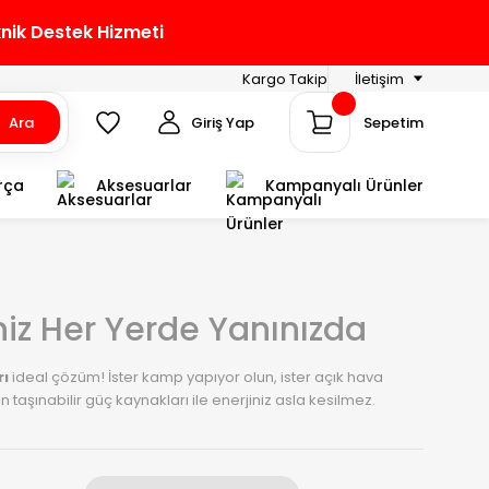
knik Destek Hizmeti
Kargo Takip
İletişim
Ara
Giriş Yap
Sepetim
rça
Aksesuarlar
Kampanyalı Ürünler
niz Her Yerde Yanınızda
rı
ideal çözüm! İster kamp yapıyor olun, ister açık hava
ın taşınabilir güç kaynakları ile enerjiniz asla kesilmez.