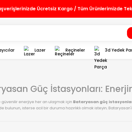
lışverişlerinizde Ücretsiz Kargo / Tüm Ürünlerimizde Te
yıcılar
Lazer
Reçineler
3d Yedek Pa
yasan Güç İstasyonları: Enerji
e güvenilir enerjiye her an ulaşmak için
Bataryasan güç istasyonla
nde bulunun, isterse acil bir duruma hazırlıklı olmak isteyin; Bataryasan'