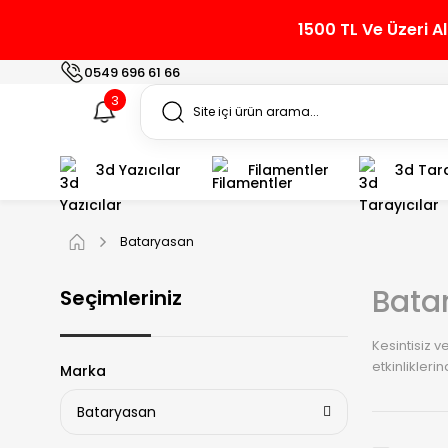
1500 TL Ve Üzeri A
0549 696 61 66
3
3d Yazıcılar
Filamentler
3d Tara
Bataryasan
Batar
Seçimleriniz
Kesintisiz v
etkinlikleri
Marka
Bataryasan