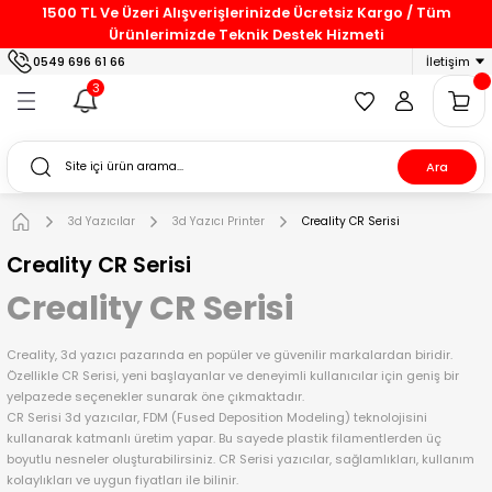
1500 TL Ve Üzeri Alışverişlerinizde Ücretsiz Kargo / Tüm
Geri Dön
Geri Dön
Geri Dön
Geri Dön
Geri Dön
Geri Dön
Geri Dön
Ürünlerimizde Teknik Destek Hizmeti
0549 696 61 66
İletişim
r
r
lar
arça
r
3d Yazıcı Printer
Markalar
PLA Filamentler
Mühendislik Filamentleri
Carbonfiber Filamentler
3
er
arayıcı
 Parça
Elegoo
Elegoo Filament
PLA Filament
ABS Filament
PP-CF Filament
Ara
ayıcı
edek Parça
e
Parça
Bambu Lab
Beta Filament
PLA+ Filament
PETG Filament
PAHT-CF Filament
3d Yazıcılar
3d Yazıcı Printer
Creality CR Serisi
lamentleri
ayıcı
 Parça
Flashforge
Sunlu Filament
WOOD PLA Filament
TPU Filament
PET-CF Filament
Creality CR Serisi
Creality CR Serisi
lamentler
ine
dek Parça
Qidi 3d
Flashforge Filament
ASA Filament
PLA-CF Filament
Creality, 3d yazıcı pazarında en popüler ve güvenilir markalardan biridir.
dek Parça
WonderMaker 3d
BASF Filament
Özellikle CR Serisi, yeni başlayanlar ve deneyimli kullanıcılar için geniş bir
yelpazede seçenekler sunarak öne çıkmaktadır.
ek Parça
Anycubic
Creality Filament
CR Serisi 3d yazıcılar, FDM (Fused Deposition Modeling) teknolojisini
kullanarak katmanlı üretim yapar. Bu sayede plastik filamentlerden üç
boyutlu nesneler oluşturabilirsiniz. CR Serisi yazıcılar, sağlamlıkları, kullanım
HeyGears
Esun Filament
kolaylıkları ve uygun fiyatları ile bilinir.