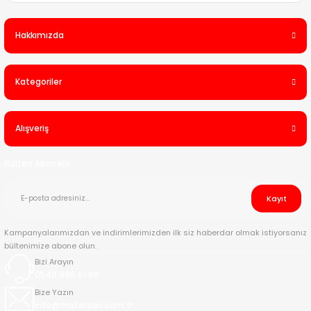
Hakkımızda
Kategoriler
Alışveriş
Bülten Abonelik
Kayıt
Kampanyalarımızdan ve indirimlerimizden ilk siz haberdar olmak istiyorsanız
bültenimize abone olun.
Bizi Arayın
0549 696 61 66
Bize Yazın
info@matersan.com.tr