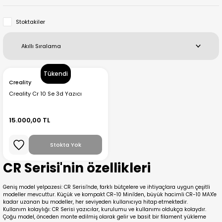
Creality Ender Serisi
Stoktakiler
Creality CR Serisi
Creality K Serisi
Tükendi
Creality
Flsun
Creality Cr 10 Se 3d Yazıcı
Artillery 3d
15.000,00 TL
Creality Hi Serisi
Stokta Yok
CR Serisi'nin özellikleri
Geniş model yelpazesi: CR Serisi'nde, farklı bütçelere ve ihtiyaçlara uygun çeşitli
modeller mevcuttur. Küçük ve kompakt CR-10 Mini'den, büyük hacimli CR-10 MAX'e
kadar uzanan bu modeller, her seviyeden kullanıcıya hitap etmektedir.
Kullanım kolaylığı: CR Serisi yazıcılar, kurulumu ve kullanımı oldukça kolaydır.
Çoğu model, önceden monte edilmiş olarak gelir ve basit bir filament yükleme