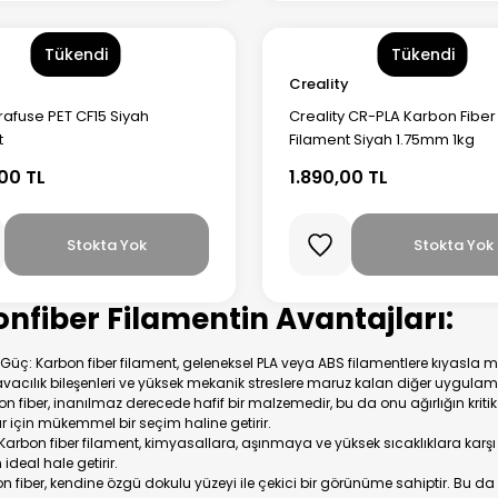
Tükendi
Tükendi
Creality
rafuse PET CF15 Siyah
Creality CR-PLA Karbon Fiber
t
Filament Siyah 1.75mm 1kg
00 TL
1.890,00 TL
Stokta Yok
Stokta Yok
nfiber Filamentin Avantajları:
Güç: Karbon fiber filament, geleneksel PLA veya ABS filamentlere kıyas
avacılık bileşenleri ve yüksek mekanik streslere maruz kalan diğer uygulamal
bon fiber, inanılmaz derecede hafif bir malzemedir, bu da onu ağırlığın kriti
için mükemmel bir seçim haline getirir.
: Karbon fiber filament, kimyasallara, aşınmaya ve yüksek sıcaklıklara kar
 ideal hale getirir.
bon fiber, kendine özgü dokulu yüzeyi ile çekici bir görünüme sahiptir. Bu