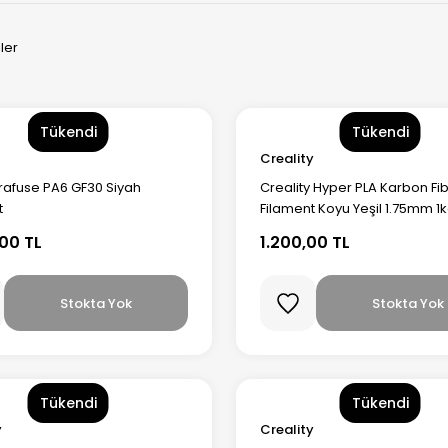
ler
Tükendi
Tükendi
Creality
trafuse PA6 GF30 Siyah
Creality Hyper PLA Karbon Fi
t
Filament Koyu Yeşil 1.75mm 1
00 TL
1.200,00 TL
Stokta Yok
Stokta Yok
Tükendi
Tükendi
y
Creality