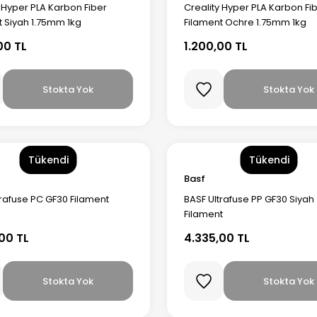
y Hyper PLA Karbon Fiber
Creality Hyper PLA Karbon Fi
t Siyah 1.75mm 1kg
Filament Ochre 1.75mm 1kg
00 TL
1.200,00 TL
Stokta Yok
Stokta Yok
Tükendi
Tükendi
Basf
trafuse PC GF30 Filament
BASF Ultrafuse PP GF30 Siyah
Filament
00 TL
4.335,00 TL
Stokta Yok
Stokta Yok