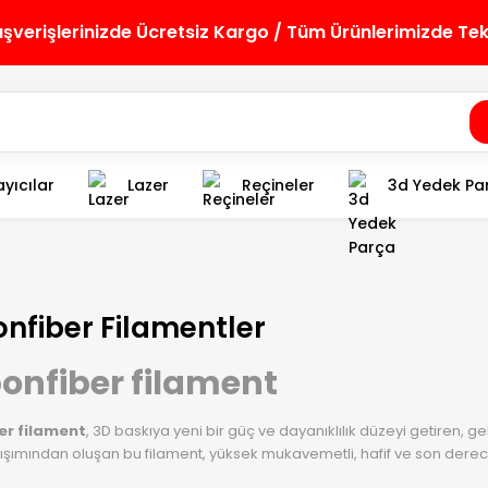
lışverişlerinizde Ücretsiz Kargo / Tüm Ürünlerimizde Te
yıcılar
Lazer
Reçineler
3d Yedek Pa
nfiber Filamentler
onfiber filament
er filament
, 3D baskıya yeni bir güç ve dayanıklılık düzeyi getiren, geli
rışımından oluşan bu filament, yüksek mukavemetli, hafif ve son derece