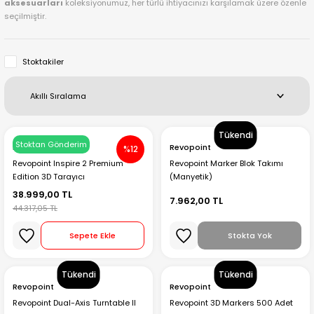
aksesuarları
koleksiyonumuz, her türlü ihtiyacınızı karşılamak üzere özenle
seçilmiştir.
Creality Ender Serisi
Creality CR Serisi
Stoktakiler
Creality K Serisi
Flsun
Tükendi
Stoktan Gönderim
Revopoint
Revopoint
%12
Artillery 3d
Revopoint Inspire 2 Premium
Revopoint Marker Blok Takımı
Edition 3D Tarayıcı
(Manyetik)
Creality Hi Serisi
38.999,00 TL
7.962,00 TL
44.317,05 TL
Sepete Ekle
Stokta Yok
Tükendi
Tükendi
Revopoint
Revopoint
Revopoint Dual-Axis Turntable II
Revopoint 3D Markers 500 Adet