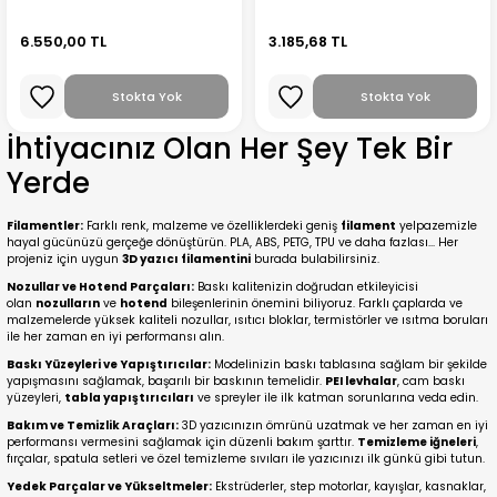
6.550,00 TL
3.185,68 TL
Stokta Yok
Stokta Yok
İhtiyacınız Olan Her Şey Tek Bir
Yerde
Filamentler:
Farklı renk, malzeme ve özelliklerdeki geniş
filament
yelpazemizle
hayal gücünüzü gerçeğe dönüştürün. PLA, ABS, PETG, TPU ve daha fazlası... Her
projeniz için uygun
3D yazıcı filamentini
burada bulabilirsiniz.
Nozullar ve Hotend Parçaları:
Baskı kalitenizin doğrudan etkileyicisi
olan
nozulların
ve
hotend
bileşenlerinin önemini biliyoruz. Farklı çaplarda ve
malzemelerde yüksek kaliteli nozullar, ısıtıcı bloklar, termistörler ve ısıtma boruları
ile her zaman en iyi performansı alın.
Baskı Yüzeyleri ve Yapıştırıcılar:
Modelinizin baskı tablasına sağlam bir şekilde
yapışmasını sağlamak, başarılı bir baskının temelidir.
PEI levhalar
, cam baskı
yüzeyleri,
tabla yapıştırıcıları
ve spreyler ile ilk katman sorunlarına veda edin.
Bakım ve Temizlik Araçları:
3D yazıcınızın ömrünü uzatmak ve her zaman en iyi
performansı vermesini sağlamak için düzenli bakım şarttır.
Temizleme iğneleri
,
fırçalar, spatula setleri ve özel temizleme sıvıları ile yazıcınızı ilk günkü gibi tutun.
Yedek Parçalar ve Yükseltmeler:
Ekstrüderler, step motorlar, kayışlar, kasnaklar,