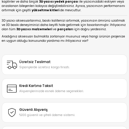
kaplinler ve daha birçok
3D yazıcı yedek parçası
ile yazıcınızdaki eskiyen veya
arızalanan bileşenleri kolayca değiştirebilirsiniz. Ayrıca, yazıcınızın performansını
artırmak için çeşitli
yükseltme kitleri
de mevcuttur.
3D yazıcı aksesuarlarımız, baskı kalitenizi artırmak, yazıcınızın ömrünü uzatmak
ve 3D baskı deneyiminizi daha keyifli hale getirmek için tasarlanmıştır. İhtiyacınız
olan tüm
3D yazıcı malzemeleri
ve
parçaları
için doğru yerdesiniz.
Aradığınız aksesuarı bulmakta zorlanıyor musunuz veya hangi ürünün projenize
en uygun olduğu konusunda yardıma mı ihtiyacınız var?
Ücretsiz Teslimat
Siparişlerde ücretsiz kargo fırsatı.
Kredi Kartına Taksit
Alışverişlerinizde esnek ödeme seçenekleri.
Güvenli Alışveriş
%100 güvenli ve şifreli ödeme sistemi.