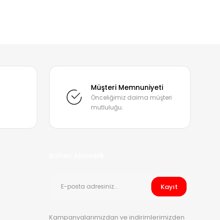
mıza iletebilirsiniz.
Müşteri Memnuniyeti
Önceliğimiz daima müşteri
mutluluğu.
Bülten Abonelik
Kayıt
Kampanyalarımızdan ve indirimlerimizden