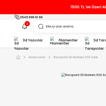
1500 TL Ve Üzeri A
0549 696 61 66
3
3d Yazıcılar
Filamentler
3d Tara
Aksesuarlar
Revopoint 3D Markers 500 Adet