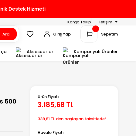
knik Destek Hizmeti
Kargo Takip
İletişim
Ara
Giriş Yap
Sepetim
rça
Aksesuarlar
Kampanyalı Ürünler
Ürün Fiyatı
s 500
3.185,68 TL
339,81 TL den başlayan taksitlerle!
Havale Fiyatı