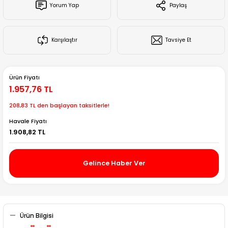
Yorum Yap
Paylaş
Creality Ender Serisi
Creality CR Serisi
Karşılaştır
Tavsiye Et
Creality K Serisi
Ürün Fiyatı
Flsun
1.957,76 TL
208,83 TL den başlayan taksitlerle!
Artillery 3d
Havale Fiyatı
1.908,82 TL
Creality Hi Serisi
Gelince Haber Ver
Ürün Bilgisi