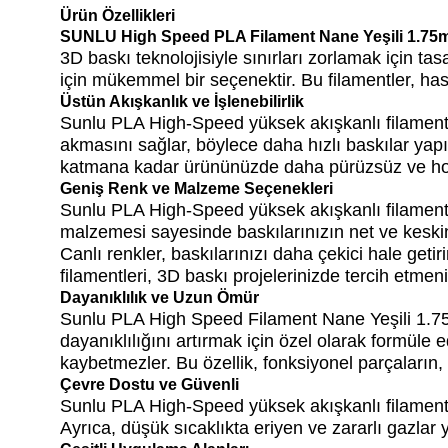
Ürün Özellikleri
SUNLU High Speed PLA Filament Nane Yeşili 1.7
3D baskı teknolojisiyle sınırları zorlamak için t
için mükemmel bir seçenektir. Bu filamentler, has
Üstün Akışkanlık ve İşlenebilirlik
Sunlu PLA High-Speed yüksek akışkanlı filamentle
akmasını sağlar, böylece daha hızlı baskılar yapıl
katmana kadar ürününüzde daha pürüzsüz ve hom
Geniş Renk ve Malzeme Seçenekleri
Sunlu PLA High-Speed yüksek akışkanlı filamentler,
malzemesi sayesinde baskılarınızın net ve keskin 
Canlı renkler, baskılarınızı daha çekici hale geti
filamentleri, 3D baskı projelerinizde tercih etmeni
Dayanıklılık ve Uzun Ömür
Sunlu PLA High Speed Filament Nane Yeşili 1.75mm
dayanıklılığını artırmak için özel olarak formüle 
kaybetmezler. Bu özellik, fonksiyonel parçaların, 
Çevre Dostu ve Güvenli
Sunlu PLA High-Speed yüksek akışkanlı filamentle
Ayrıca, düşük sıcaklıkta eriyen ve zararlı gazlar