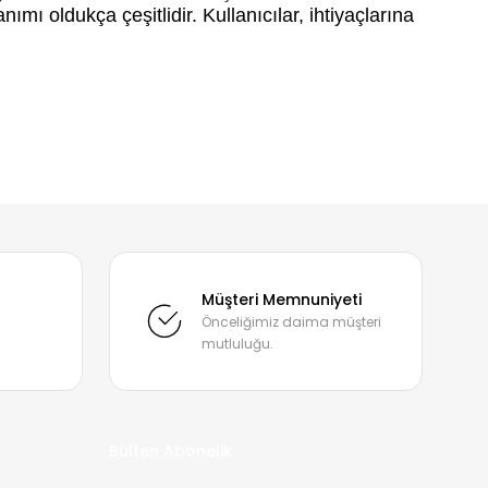
mı oldukça çeşitlidir. Kullanıcılar, ihtiyaçlarına
li 1.75mm 1kgSUNLU PLA High Speed Filament
gSUNLU PLA High Speed Filament Nane Yeşili
mıza iletebilirsiniz.
Müşteri Memnuniyeti
Önceliğimiz daima müşteri
mutluluğu.
Bülten Abonelik