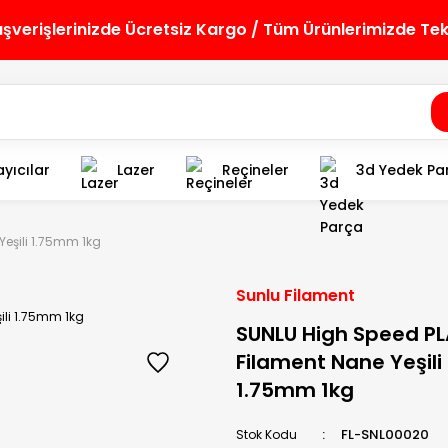
lışverişlerinizde Ücretsiz Kargo / Tüm Ürünlerimizde Te
yıcılar
Lazer
Reçineler
3d Yedek Pa
Yeşili 1.75mm 1kg
Sunlu Filament
SUNLU High Speed PL
Filament Nane Yeşili
1.75mm 1kg
FL-SNL00020
Stok Kodu