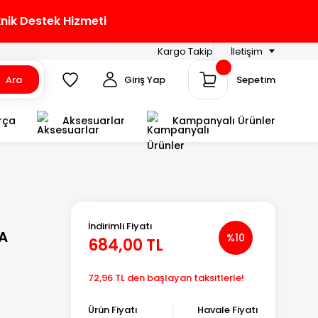
knik Destek Hizmeti
Kargo Takip
İletişim
Ara
Giriş Yap
Sepetim
rça
Aksesuarlar
Kampanyalı Ürünler
İndirimli Fiyatı
A
%10
684,00 TL
72,96 TL den başlayan taksitlerle!
Ürün Fiyatı
Havale Fiyatı