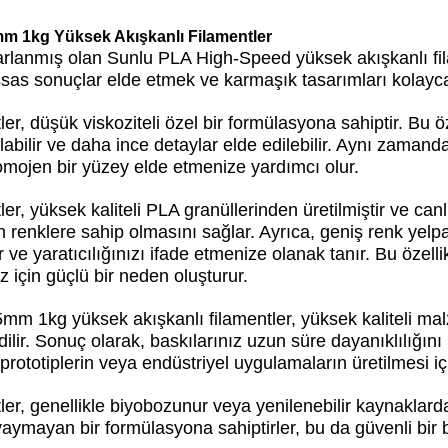
5mm 1kg
Yüksek Akışkanlı Filamentler
asarlanmış olan Sunlu PLA High-Speed yüksek akışkanlı fil
sas sonuçlar elde etmek ve karmaşık tasarımları kolayca 
r, düşük viskoziteli özel bir formülasyona sahiptir. Bu ö
abilir ve daha ince detaylar elde edilebilir. Aynı zamanda
ojen bir yüzey elde etmenize yardımcı olur.
 yüksek kaliteli PLA granüllerinden üretilmiştir ve canlı
renklere sahip olmasını sağlar. Ayrıca, geniş renk yelpa
rir ve yaratıcılığınızı ifade etmenize olanak tanır. Bu öz
z için güçlü bir neden oluşturur.
 1kg yüksek akışkanlı filamentler, yüksek kaliteli malz
edilir. Sonuç olarak, baskılarınız uzun süre dayanıklılığın
prototiplerin veya endüstriyel uygulamaların üretilmesi içi
r, genellikle biyobozunur veya yenilenebilir kaynaklardan
 yaymayan bir formülasyona sahiptirler, bu da güvenli bir