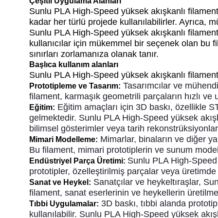
Çeşitli Uygulama Alanları
Sunlu PLA High-Speed yüksek akışkanlı filamentler
kadar her türlü projede kullanılabilirler. Ayrıca, 
Sunlu PLA High-Speed yüksek akışkanlı filamentle
kullanıcılar için mükemmel bir seçenek olan bu fi
sınırları zorlamanıza olanak tanır.
Başlıca kullanım alanları
Sunlu PLA High-Speed yüksek akışkanlı filamentler
Tasarımcılar ve mühendis
Prototipleme ve Tasarım:
filament, karmaşık geometrili parçaların hızlı ve u
Eğitim amaçları için 3D baskı, özellikle
Eğitim:
gelmektedir. Sunlu PLA High-Speed yüksek akışkan
bilimsel gösterimler veya tarih rekonstrüksiyonları 
Mimarlar, binaların ve diğer ya
Mimari Modelleme:
Bu filament, mimari prototiplerin ve sunum modelle
Sunlu PLA High-Speed yü
Endüstriyel Parça Üretimi:
prototipler, özelleştirilmiş parçalar veya üretimde
Sanatçılar ve heykeltıraşlar, Sun
Sanat ve Heykel:
filament, sanat eserlerinin ve heykellerin üretilme
3D baskı, tıbbi alanda prototip 
Tıbbi Uygulamalar:
kullanılabilir. Sunlu PLA High-Speed yüksek akışka