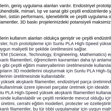
in, geniş uygulama alanları vardır. Endüstriyel prototip
mühendislik, mimari, tıp ve sanat gibi çeşitli endüstrilerde
ri, üstün performans, işlenebilirlik ve çeşitli uygulama 
lamentler, 3D baskı projelerinizdeki potansiyeli maksimiz
in kullanım alanları oldukça geniştir ve çeşitli endüstril
ler, hızlı prototipleme için Sunlu PLA High-Speed yüksek a
ygun maliyetli bir şekilde üretilmesini sağlar.
 STEM (Science, Technology, Engineering, Mathematics) eğ
lı filamentleri, öğrencilerin kavramları daha iyi anlama
gibi çeşitli eğitim materyallerinin üretilmesinde kullanılab
pıların 3D modellerini oluşturmak için Sunlu PLA High-Spe
rinin üretilmesinde kullanılabilir.
ksek akışkanlı filamentler, endüstriyel parça üretiminde k
 kullanılmak üzere işlevsel parçalar üretmek için idealdir.
lu PLA High-Speed yüksek akışkanlı filamentleri kullanara
sinde kullanılabilir ve çeşitli renklerde mevcut olduğu içi
üretimi, cerrahi eğitim modelleri, protezler ve özelleştiril
nlı filamentler, bu tür tıbbi uygulamalar için uygun mali