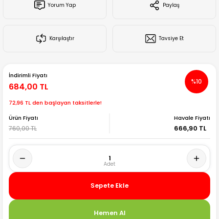
Yorum Yap
Paylaş
Creality Ender Serisi
Creality CR Serisi
Karşılaştır
Tavsiye Et
Creality K Serisi
İndirimli Fiyatı
%10
Flsun
684,00 TL
72,96 TL den başlayan taksitlerle!
Artillery 3d
Ürün Fiyatı
Havale Fiyatı
760,00 TL
666,90 TL
Creality Hi Serisi
Sepete Ekle
Hemen Al