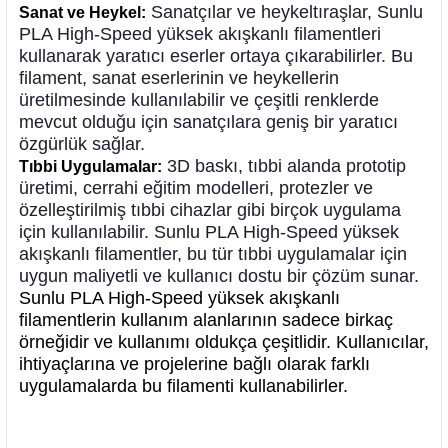
Sanatçılar ve heykeltıraşlar, Sunlu
Sanat ve Heykel:
PLA High-Speed yüksek akışkanlı filamentleri
kullanarak yaratıcı eserler ortaya çıkarabilirler. Bu
filament, sanat eserlerinin ve heykellerin
üretilmesinde kullanılabilir ve çeşitli renklerde
mevcut olduğu için sanatçılara geniş bir yaratıcı
özgürlük sağlar.
3D baskı, tıbbi alanda prototip
Tıbbi Uygulamalar:
üretimi, cerrahi eğitim modelleri, protezler ve
özelleştirilmiş tıbbi cihazlar gibi birçok uygulama
için kullanılabilir. Sunlu PLA High-Speed yüksek
akışkanlı filamentler, bu tür tıbbi uygulamalar için
uygun maliyetli ve kullanıcı dostu bir çözüm sunar.
Sunlu PLA High-Speed yüksek akışkanlı
filamentlerin kullanım alanlarının sadece birkaç
örneğidir ve kullanımı oldukça çeşitlidir. Kullanıcılar,
ihtiyaçlarına ve projelerine bağlı olarak farklı
uygulamalarda bu filamenti kullanabilirler.
SUNLU PLA High Speed Filament Klein Mavisi
1.75mm 1kgSUNLU PLA High Speed Filament