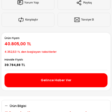
Yorum Yap
Paylaş
Creality Ender Serisi
Creality CR Serisi
Karşılaştır
Tavsiye Et
Creality K Serisi
Ürün Fiyatı
Flsun
40.805,00 TL
4.352,53 TL den başlayan taksitlerle!
Artillery 3d
Havale Fiyatı
39.784,88 TL
Creality Hi Serisi
Gelince Haber Ver
Ürün Bilgisi