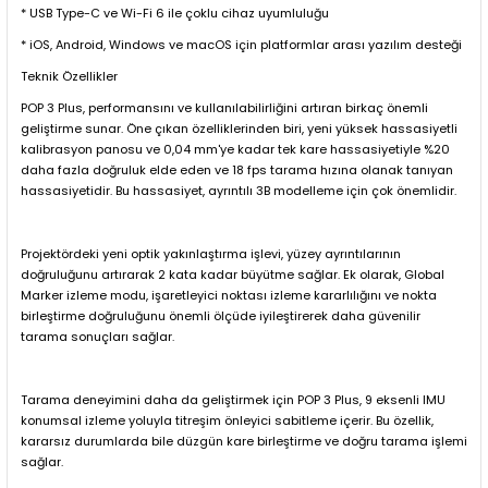
* USB Type-C ve Wi-Fi 6 ile çoklu cihaz uyumluluğu
* iOS, Android, Windows ve macOS için platformlar arası yazılım desteği
Teknik Özellikler
POP 3 Plus, performansını ve kullanılabilirliğini artıran birkaç önemli
geliştirme sunar. Öne çıkan özelliklerinden biri, yeni yüksek hassasiyetli
kalibrasyon panosu ve 0,04 mm'ye kadar tek kare hassasiyetiyle %20
daha fazla doğruluk elde eden ve 18 fps tarama hızına olanak tanıyan
hassasiyetidir. Bu hassasiyet, ayrıntılı 3B modelleme için çok önemlidir.
Projektördeki yeni optik yakınlaştırma işlevi, yüzey ayrıntılarının
doğruluğunu artırarak 2 kata kadar büyütme sağlar. Ek olarak, Global
Marker izleme modu, işaretleyici noktası izleme kararlılığını ve nokta
birleştirme doğruluğunu önemli ölçüde iyileştirerek daha güvenilir
tarama sonuçları sağlar.
Tarama deneyimini daha da geliştirmek için POP 3 Plus, 9 eksenli IMU
konumsal izleme yoluyla titreşim önleyici sabitleme içerir. Bu özellik,
kararsız durumlarda bile düzgün kare birleştirme ve doğru tarama işlemi
sağlar.