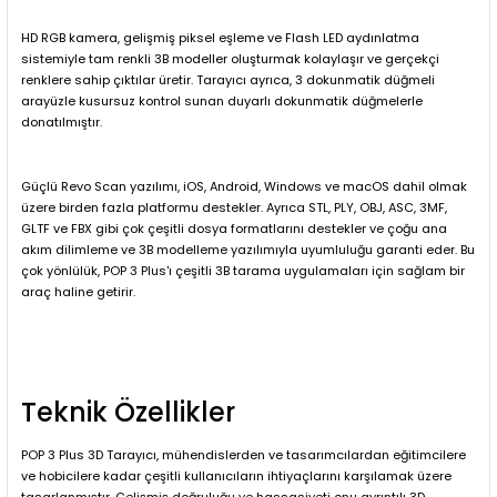
HD RGB kamera, gelişmiş piksel eşleme ve Flash LED aydınlatma
sistemiyle tam renkli 3B modeller oluşturmak kolaylaşır ve gerçekçi
renklere sahip çıktılar üretir. Tarayıcı ayrıca, 3 dokunmatik düğmeli
arayüzle kusursuz kontrol sunan duyarlı dokunmatik düğmelerle
donatılmıştır.
Güçlü Revo Scan yazılımı, iOS, Android, Windows ve macOS dahil olmak
üzere birden fazla platformu destekler. Ayrıca STL, PLY, OBJ, ASC, 3MF,
GLTF ve FBX gibi çok çeşitli dosya formatlarını destekler ve çoğu ana
akım dilimleme ve 3B modelleme yazılımıyla uyumluluğu garanti eder. Bu
çok yönlülük, POP 3 Plus'ı çeşitli 3B tarama uygulamaları için sağlam bir
araç haline getirir.
Teknik Özellikler
POP 3 Plus 3D Tarayıcı, mühendislerden ve tasarımcılardan eğitimcilere
ve hobicilere kadar çeşitli kullanıcıların ihtiyaçlarını karşılamak üzere