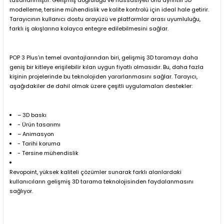
tasarlanmıştır. Gelişmiş doğruluğu ve hassasiyeti onu ayrıntılı 3D
modelleme, tersine mühendislik ve kalite kontrolü için ideal hale getirir.
Tarayıcının kullanıcı dostu arayüzü ve platformlar arası uyumluluğu,
farklı iş akışlarına kolayca entegre edilebilmesini sağlar.
POP 3 Plus'ın temel avantajlarından biri, gelişmiş 3D taramayı daha
geniş bir kitleye erişilebilir kılan uygun fiyatlı olmasıdır. Bu, daha fazla
kişinin projelerinde bu teknolojiden yararlanmasını sağlar. Tarayıcı,
aşağıdakiler de dahil olmak üzere çeşitli uygulamaları destekler:
– 3D baskı
- Ürün tasarımı
– Animasyon
- Tarihi koruma
- Tersine mühendislik
Revopoint, yüksek kaliteli çözümler sunarak farklı alanlardaki
kullanıcıların gelişmiş 3D tarama teknolojisinden faydalanmasını
sağlıyor.