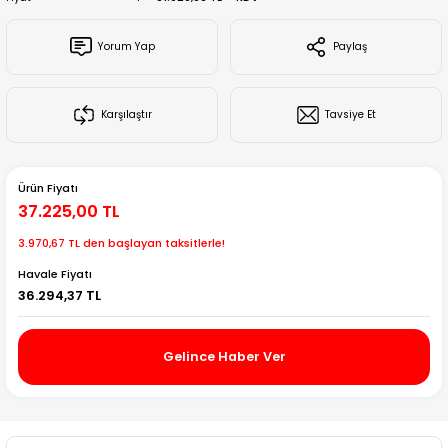
Creality Ender Serisi
Yorum Yap
Paylaş
Creality CR Serisi
Karşılaştır
Tavsiye Et
Creality K Serisi
Flsun
Ürün Fiyatı
37.225,00 TL
Artillery 3d
3.970,67 TL den başlayan taksitlerle!
Creality Hi Serisi
Havale Fiyatı
36.294,37 TL
Gelince Haber Ver