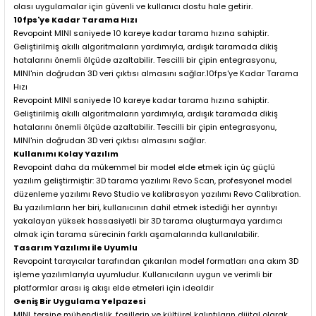
olası uygulamalar için güvenli ve kullanıcı dostu hale getirir.
10fps'ye Kadar Tarama Hızı
Revopoint MINI saniyede 10 kareye kadar tarama hızına sahiptir.
Geliştirilmiş akıllı algoritmaların yardımıyla, ardışık taramada dikiş
hatalarını önemli ölçüde azaltabilir. Tescilli bir çipin entegrasyonu,
MINI'nin doğrudan 3D veri çıktısı almasını sağlar.10fps'ye Kadar Tarama
Hızı
Revopoint MINI saniyede 10 kareye kadar tarama hızına sahiptir.
Geliştirilmiş akıllı algoritmaların yardımıyla, ardışık taramada dikiş
hatalarını önemli ölçüde azaltabilir. Tescilli bir çipin entegrasyonu,
MINI'nin doğrudan 3D veri çıktısı almasını sağlar.
Kullanımı Kolay Yazılım
Revopoint daha da mükemmel bir model elde etmek için üç güçlü
yazılım geliştirmiştir: 3D tarama yazılımı Revo Scan, profesyonel model
düzenleme yazılımı Revo Studio ve kalibrasyon yazılımı Revo Calibration.
Bu yazılımların her biri, kullanıcının dahil etmek istediği her ayrıntıyı
yakalayan yüksek hassasiyetli bir 3D tarama oluşturmaya yardımcı
olmak için tarama sürecinin farklı aşamalarında kullanılabilir.
Tasarım Yazılımı ile Uyumlu
Revopoint tarayıcılar tarafından çıkarılan model formatları ana akım 3D
işleme yazılımlarıyla uyumludur. Kullanıcıların uygun ve verimli bir
platformlar arası iş akışı elde etmeleri için idealdir
Geniş Bir Uygulama Yelpazesi
MINI, tersine mühendislik, fosillerin ve kültürel kalıntıların dijital olarak