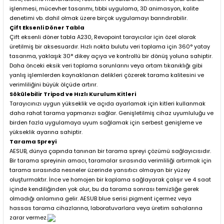
işlenmesi, mücevher tasarımı, tıbbi uygulama, 3D animasyon, kalite
denetimi vb. dahil olmak üzere birçok uygulamayı barındırabilir.
Çift Eksenli Döner Tabla
Çift eksenli döner tabla A230, Revopoint tarayıcılar için özel olarak
üretilmiş bir aksesuardır. Hızlı nokta bulutu veri toplama için 360° yatay
tasarıma, yaklaşık 30° dikey açıya ve kontrollü bir dönüş yoluna sahiptir.
Daha önceki eksik veri toplama sorunlarını veya ortam tıkanıklığı gibi
yanlış işlemlerden kaynaklanan delikleri çözerek tarama kalitesini ve
verimliliğini büyük ölçüde artırır.
Sökülebilir Tripod ve Hızlı Kurulum Kitleri
Tarayıcınızı uygun yükseklik ve açıda ayarlamak için kitleri kullanmak
daha rahat tarama yapmanızı sağlar. Genişletilmiş cihaz uyumluluğu ve
birden fazla uygulamaya uyum sağlamak için serbest genişleme ve
yükseklik ayarına sahiptir.
Tarama Spreyi
AESUB, dünya çapında tanınan bir tarama spreyi çözümü sağlayıcısıdır.
Bir tarama spreyinin amacı, taramalar sırasında verimliliği artırmak için
tarama sırasında nesneler üzerinde yansıtıcı olmayan bir yüzey
oluşturmaktır. İnce ve homojen bir kaplama sağlayarak çalışır ve 4 saat
içinde kendiliğinden yok olur, bu da tarama sonrası temizliğe gerek
olmadığı anlamına gelir. AESUB blue serisi pigment içermez veya
hassas tarama cihazlarına, laboratuvarlara veya üretim sahalarına
zarar vermez.