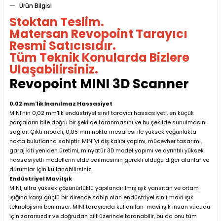
Ürün Bilgisi
Stoktan Teslim.
Matersan Revopoint Tarayıcı
Resmi Satıcısıdır.
Tüm Teknik Konularda Bizlere
Ulaşabilirsiniz.
Revopoint MINI 3D Scanner
0,02 mm'lik İnanılmaz Hassasiyet
MINI'nin 0,02 mm'lik endüstriyel sınıf tarayıcı hassasiyeti, en küçük
parçaların bile doğru bir şekilde taranmasını ve bu şekilde sunulmasını
sağlar. Çıktı modeli, 0,05 mm nokta mesafesi ile yüksek yoğunlukta
nokta bulutlarına sahiptir. MINI'yi diş kalıbı yapımı, mücevher tasarımı,
garaj kiti yeniden üretimi, minyatür 3D model yapımı ve ayrıntılı yüksek
hassasiyetli modellerin elde edilmesinin gerekli olduğu diğer alanlar ve
durumlar için kullanabilirsiniz.
Endüstriyel Mavi Işık
MINI, ultra yüksek çözünürlüklü yapılandırılmış ışık yansıtan ve ortam
ışığına karşı güçlü bir dirence sahip olan endüstriyel sınıf mavi ışık
teknolojisini benimser. MINI tarayıcıda kullanılan mavi ışık insan vücudu
için zararsızdır ve doğrudan cilt üzerinde taranabilir, bu da onu tüm