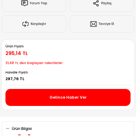
Yorum Yap
Paylaş
Creality Ender Serisi
Creality CR Serisi
Karşılaştır
Tavsiye Et
Creality K Serisi
Ürün Fiyatı
Flsun
295,14 TL
31,48 TL den başlayan taksitlerle!
Artillery 3d
Havale Fiyatı
287,76 TL
Creality Hi Serisi
Gelince Haber Ver
Ürün Bilgisi