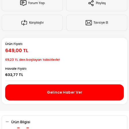
Yorum Yap
Paylaş
Creality Ender Serisi
Creality CR Serisi
Karşılaştır
Tavsiye Et
Creality K Serisi
Ürün Fiyatı
Flsun
649,00 TL
69,23 TL den başlayan taksitlerle!
Artillery 3d
Havale Fiyatı
632,77 TL
Creality Hi Serisi
Gelince Haber Ver
Ürün Bilgisi