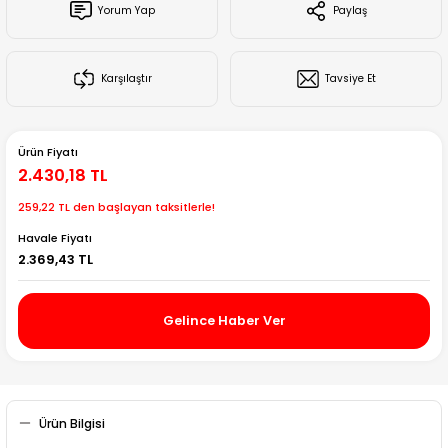
Yorum Yap
Paylaş
Creality Ender Serisi
Creality CR Serisi
Karşılaştır
Tavsiye Et
Creality K Serisi
Ürün Fiyatı
Flsun
2.430,18 TL
259,22 TL den başlayan taksitlerle!
Artillery 3d
Havale Fiyatı
2.369,43 TL
Creality Hi Serisi
Gelince Haber Ver
Ürün Bilgisi