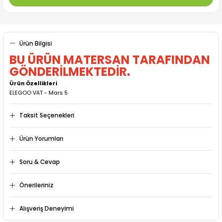
Ürün Bilgisi
BU ÜRÜN MATERSAN TARAFINDAN
GÖNDERİLMEKTEDİR.
Ürün Özellikleri
ELEGOO VAT - Mars 5
Taksit Seçenekleri
Ürün Yorumları
Soru & Cevap
Bu ürüne ilk yorumu siz yapın!
Önerileriniz
Ürün hakkında henüz soru sorulmamış.
Yorum Yaz
Bu ürünün fiyat bilgisi, resim, ürün açıklamalarında ve diğer
Alışveriş Deneyimi
konularda yetersiz gördüğünüz noktaları öneri formunu
kullanarak tarafımıza iletebilirsiniz.