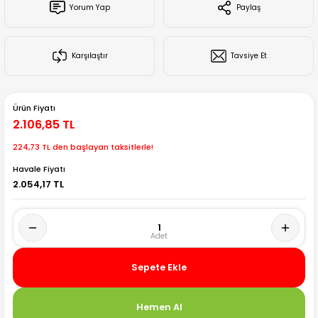
Yorum Yap
Paylaş
Creality Ender Serisi
Creality CR Serisi
Karşılaştır
Tavsiye Et
Creality K Serisi
Ürün Fiyatı
Flsun
2.106,85 TL
224,73 TL den başlayan taksitlerle!
Artillery 3d
Havale Fiyatı
2.054,17 TL
Creality Hi Serisi
Sepete Ekle
Hemen Al