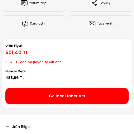
Yorum Yap
Paylaş
Creality Ender Serisi
Creality CR Serisi
Karşılaştır
Tavsiye Et
Creality K Serisi
Ürün Fiyatı
Flsun
501,40 TL
53,48 TL den başlayan taksitlerle!
Artillery 3d
Havale Fiyatı
488,86 TL
Creality Hi Serisi
Gelince Haber Ver
Ürün Bilgisi