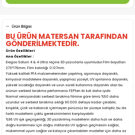
Ürün Bilgisi
BU ÜRÜN MATERSAN TARAFINDAN
GÖNDERİLMEKTEDİR.
Ürün Özellikleri
Ana Özellikler :
Elegoo Saturn 4 & 4 Ultra reçine 3D yazıcılarla uyumludur.Film boyutları:
273*176mm; Film kalınlığı: 0.127mm.
Yüksek kaliteli PFA malzemelerinden yapılmış, aşınmaya dayanıklı,
kimyasal maddelere dayanıklı, yapışmaz yüzeyli, UV ışınlarına dayanıklı,
yüksek sıcaklığa dayanıklı ve uzun süreli kullanıma dayanıklı olan bu
ürünün serbest bırakma performansı FEP'ten iki kat daha iyidir.
Normal versiyondaki serbest bırakma filmine göre ömrü %50 daha
uzundur ve serbest bırakma sıklığı 90.000 defaya kadar çıkabilir,
kırışıklık, çizik ve kabarcık içermeyen pürüzsüz bir yüzeye sahiptir, bu da
farklı modellerin çoklu gereksinimlerini karşılayabilir.
%95 UV ışık geçirgenliği, 3D yazdırılmış modellerin daha hızlı ve daha
doğru kürlenmesi için doğru miktarda UV ışığının geçmesini sağlar,
mükemmel uyum sağlar ve kolayca çıkarılabilen modeller için daha az