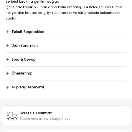
serbest bırakma gerilimi sağlar.
İçerisinde köpük bulunan daha kalın ambalaj, PFA Release Liner Film'in
her yönden hasara karşı iyi korunmasını ve bükülmelerin önlenmesini
sağlar.
Taksit Seçenekleri
Ürün Yorumları
Soru & Cevap
Bu ürüne ilk yorumu siz yapın!
Önerileriniz
Ürün hakkında henüz soru sorulmamış.
Yorum Yaz
Bu ürünün fiyat bilgisi, resim, ürün açıklamalarında ve diğer
Alışveriş Deneyimi
konularda yetersiz gördüğünüz noktaları öneri formunu
kullanarak tarafımıza iletebilirsiniz.
Soru Sor
Mükemmel
Görüş ve önerileriniz için teşekkür ederiz.
F... P... | 06/06/2026
Ücretsiz Teslimat
Ürün resmi kalitesiz, bozuk veya görüntülenemiyor.
Siparişlerde ücretsiz kargo fırsatı.
İlgili satıcı
Ürün açıklamasında eksik bilgiler bulunuyor.
Ürün bilgilerinde hatalar bulunuyor.