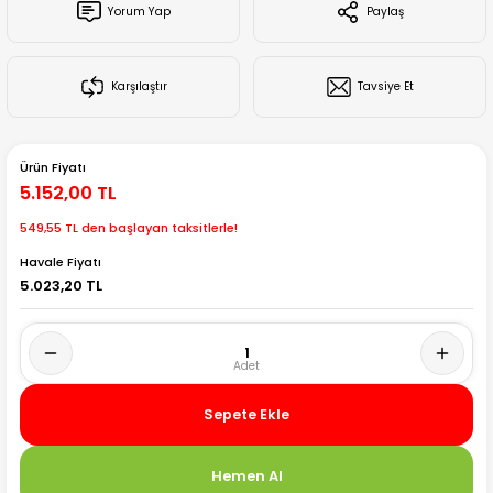
Yorum Yap
Paylaş
Creality Ender Serisi
Creality CR Serisi
Karşılaştır
Tavsiye Et
Creality K Serisi
Ürün Fiyatı
Flsun
5.152,00 TL
549,55 TL den başlayan taksitlerle!
Artillery 3d
Havale Fiyatı
5.023,20 TL
Creality Hi Serisi
Sepete Ekle
Hemen Al