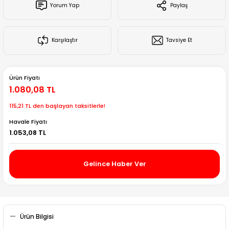
Yorum Yap
Paylaş
Creality Ender Serisi
Creality CR Serisi
Karşılaştır
Tavsiye Et
Creality K Serisi
Ürün Fiyatı
Flsun
1.080,08 TL
115,21 TL den başlayan taksitlerle!
Artillery 3d
Havale Fiyatı
1.053,08 TL
Creality Hi Serisi
Gelince Haber Ver
Ürün Bilgisi