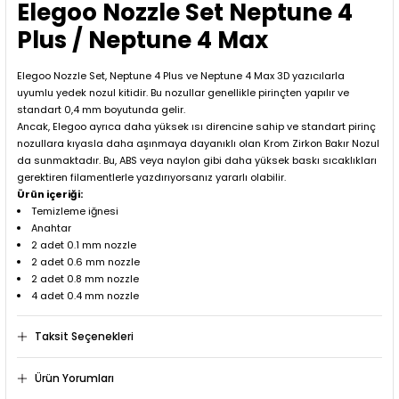
Elegoo Nozzle Set Neptune 4
Plus / Neptune 4 Max
Elegoo Nozzle Set, Neptune 4 Plus ve Neptune 4 Max 3D yazıcılarla
uyumlu yedek nozul kitidir. Bu nozullar genellikle pirinçten yapılır ve
standart 0,4 mm boyutunda gelir.
Ancak, Elegoo ayrıca daha yüksek ısı direncine sahip ve standart pirinç
nozullara kıyasla daha aşınmaya dayanıklı olan Krom Zirkon Bakır Nozul
da sunmaktadır. Bu, ABS veya naylon gibi daha yüksek baskı sıcaklıkları
gerektiren filamentlerle yazdırıyorsanız yararlı olabilir.
Ürün içeriği:
Temizleme iğnesi
Anahtar
2 adet 0.1 mm nozzle
2 adet 0.6 mm nozzle
2 adet 0.8 mm nozzle
4 adet 0.4 mm nozzle
Taksit Seçenekleri
Ürün Yorumları