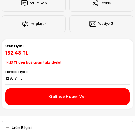
Yorum Yap
Paylaş
Creality Ender Serisi
Creality CR Serisi
Karşılaştır
Tavsiye Et
Creality K Serisi
Ürün Fiyatı
Flsun
132,48 TL
14,13 TL den başlayan taksitlerle!
Artillery 3d
Havale Fiyatı
129,17 TL
Creality Hi Serisi
Gelince Haber Ver
Ürün Bilgisi