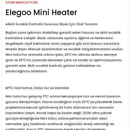
STOK MEVCUTTUR.
Elegoo Mini Heater
♦Akıllı Sıcaklık Kontrollü Sorunsuz Baskı İçin Özel Tasarım
Baştan sona optimum stabiliteyi garanti eden hassas ve akıllı sıcaklık
kontrolüne sahiptir. Baskı ortasında ayrılma, eğilme ve ilerlemenizi
engelleyen zayıf katmanlar arası yapışma gibi sinir bozucu sorunlara
elveda deyin. Manuel ayarlamaları ve sıcaklık dalgalanmalarını unutun.
Mini Isıtıcı'nın otomatik ısıtma işlevi, 25℃'nin altında akıllıca devreye
girer ve 25℃'nin üzerinde devreden çıkar ve sürekli ısı optimizasyonunu
garanti eder. Akıllı sıcaklık kontrolü gerisini hallederken siz
yaratıcılığınıza odaklanın.
♦PTC Hızlı Isıtma, Üstün Hız ve Verimlilik
Mini Isıtıcı'nın gelişmiş PTC ısıtma teknolojisiyle hızlı ve verimli baskının
gücünü deneyimleyin. Hazne sıcaklığının hızla 25°C'ye yükselerek baskı
projelerinize benzeri görülmemiş bir hızla dalmanıza izin vermesini
hayranlıkla izleyin. Ancak hepsi bu kadar değil. 120W ultra yüksek
gücüyle birleştiğinde Mini Isıtıcı, ısıtma performansından ödün
vermeden güç tüketimini azaltarak olağanüstü enerji verimliliği de
sağlayabilir. Ayrıca, PTC elemanının kendi kendini düzenleyen