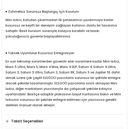
♦ Zahmetsiz Sorunsuz Başlangıç ​​İçin Kurulum
Mini Isıtıcı, kutudan çıkarmadan ilk şaheserinizi yazdırmaya kadar
kusursuz ve keyifli bir deneyim sağlayan kullanıcı dostu bir tasarıma
sahiptir. Basit kurulum süreciyle, kolayca kurabilir ve baskı
yolculuğunuza güvenle başlayabilirsiniz.
♦ Yüksek Uyumluluk Kusursuz Entegrasyon
En son teknoloji sürümlerden güvenilir eski sürümlere kadar Mini Isıtıcı,
Mars 5 Ultra, Mars 5, Mars 4 Max, Mars 4 DLP, Saturn 4, Saturn 4 Ultra,
Saturn 3, Saturn 3 Ultra, Saturn 2, Saturn 8K, Saturn S ve Jupiter SE dahil
olmak üzere çok çeşitli ELEGOO yazıcılarla sorunsuz bir şekilde entegre
olacak şekilde tasarlanmıştır. ELEGOO yazıcılarla sınırlı olmayan Mini
Isıtıcı, diğer markaların yazıcılarıyla da çalışacak şekilde kolayca
uyarlanabilir. Basitçe adaptör plakasının boyut haritasına bakın ve Mini
Isıtıcının sorunsuz bir şekilde entegre edilmesi için yazıcınıza gerekli
delikleri manuel olarak ekleyin.
Taksit Seçenekleri