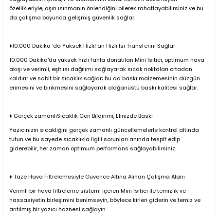
özellikleriyle, aşırı ısınmanın önlendiğini bilerek rahatlayabilirsiniz ve bu
da çalışma boyunca gelişmiş güvenlik sağlar.
♦10.000 Dakika 'da Yüksek HızlıFan Hızlı Isı Transferini Sağlar
10.000 Dakika'da yüksek hızlı fanla donatılan Mini Isıtıcı, optimum hava
akışı ve verimli, eşit ısı dağılımı sağlayarak sıcak noktaları ortadan
kaldırır ve sabit bir sıcaklık sağlar; bu da baskı malzemesinin düzgün
erimesini ve birikmesini sağlayarak olağanüstü baskı kalitesi sağlar.
♦ Gerçek zamanlıSıcaklık Geri Bildirimi, Elinizde Baskı
Yazıcınızın sıcaklığını gerçek zamanlı güncellemelerle kontrol altında
tutun ve bu sayede sıcaklıkla ilgili sorunları anında tespit edip
giderebilir, her zaman optimum performans sağlayabilirsiniz.
♦ Taze Hava Filtrelemesiyle Güvence Altına Alınan Çalışma Alanı
Verimli bir hava filtreleme sistemi içeren Mini Isıtıcı ile temizlik ve
hassasiyetin birleşimini benimseyin, böylece kirleri giderin ve temiz ve
arıtılmış bir yazıcı haznesi sağlayın.