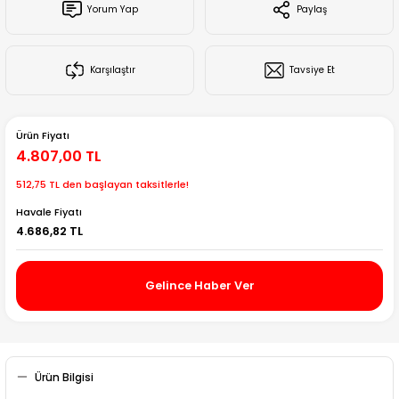
Yorum Yap
Paylaş
Creality Ender Serisi
Creality CR Serisi
Karşılaştır
Tavsiye Et
Creality K Serisi
Ürün Fiyatı
Flsun
4.807,00 TL
512,75 TL den başlayan taksitlerle!
Artillery 3d
Havale Fiyatı
4.686,82 TL
Creality Hi Serisi
Gelince Haber Ver
Ürün Bilgisi