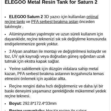
ELEGOO Metal Resin Tank for Saturn 2
ELEGOO Saturn 2
3D yazıcı için kullanılan
orijinal
reçine tankı
ve
PFA serbest bırakma astarı
önceden
takılmıştır .
Alüminyumdan yapılmıştır ve uzun süreli kullanım için
dayanıklıdır, reçine teknenizi sık sık değiştirme konusunda
endişelenmenize gerek yoktur.
3 Alyan anahtarı ile montajı ve değiştirilmesi kolaydır ve
toz, UV ışık kaynağı veya doğrudan güneş ışığından uzak
tutmak için ekstra kapak sağlar.
Yerine sabitlemek için düzgün vidalara sahip metal
kazan, PFA serbest bırakma astarının tezgahınızla temas
etmesini önlemek için ayaklar altta.
Reçine rengini daha hızlı değiştirmeniz ve daha iyi bir
baskı deneyimi yaşamanız gerektiğinde mükemmel yedek
reçine teknesi.
Boyut:
292.8*172.4*33mm
Reçine uygunluğu:
Her tür reçine ile çalışır.