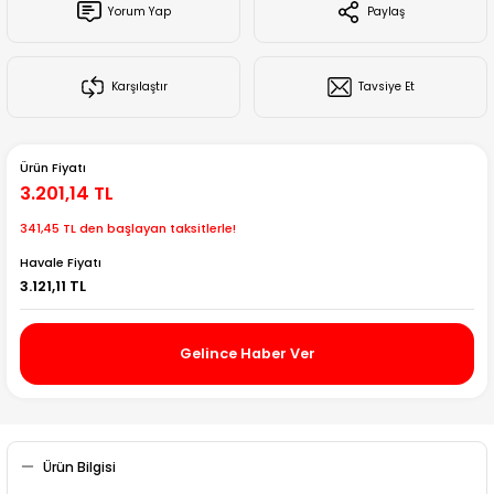
Yorum Yap
Paylaş
Creality Ender Serisi
Creality CR Serisi
Karşılaştır
Tavsiye Et
Creality K Serisi
Ürün Fiyatı
Flsun
3.201,14 TL
341,45 TL den başlayan taksitlerle!
Artillery 3d
Havale Fiyatı
3.121,11 TL
Creality Hi Serisi
Gelince Haber Ver
Ürün Bilgisi