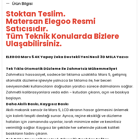
Ürün Bilgisi
Stoktan Teslim.
Matersan Elegoo Resmi
Satıcısıdır.
Tüm Teknik Konularda Bizlere
Ulaşabilirsiniz.
ELEGOO Mars 5 4K Yapay Zeka Destekli Yeni Nesil 3D MSLA Yazıcı
Tek Tıkla Otomatik Düzleme ile Zahmetsiz Mükemmeliyet
Zahmetsiz hassasiyet, sadece bir tıklama uzaklıkta. Mars 5, gelişmiş
otomatik düzleme işleviyle yalnızca bir tıklama ile, her beceri
seviyesindeki kullanıcıların doğrudan yaratıcı sürece dalmalarını sağlar.
Zahmetli kalibrasyonlara veda edin – kutudan çıkarın, açın ve baskıya
başlayın.
Daha Akıllı Baskı, Kaygısız Baskı
Akıllı mekanik sensör ile Mars 5, LCD ekranın hasar görmesini önlemek
için kalıntı tespiti desteği sunar. Ayrıca, reçine eksikliği ve düzleme
hataları için zamanında uyarılar, israfı minimize eder ve kesintisiz
verimliliği sağlar. Kaygısız bir şekilde her seferinde yüksek kaliteli
baskıların tadını çıkarın.