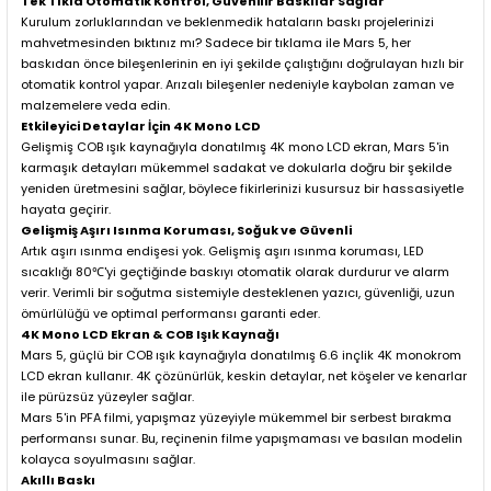
Tek Tıkla Otomatik Kontrol, Güvenilir Baskılar Sağlar
Kurulum zorluklarından ve beklenmedik hataların baskı projelerinizi
mahvetmesinden bıktınız mı? Sadece bir tıklama ile Mars 5, her
baskıdan önce bileşenlerinin en iyi şekilde çalıştığını doğrulayan hızlı bir
otomatik kontrol yapar. Arızalı bileşenler nedeniyle kaybolan zaman ve
malzemelere veda edin.
Etkileyici Detaylar İçin 4K Mono LCD
Gelişmiş COB ışık kaynağıyla donatılmış 4K mono LCD ekran, Mars 5'in
karmaşık detayları mükemmel sadakat ve dokularla doğru bir şekilde
yeniden üretmesini sağlar, böylece fikirlerinizi kusursuz bir hassasiyetle
hayata geçirir.
Gelişmiş Aşırı Isınma Koruması, Soğuk ve Güvenli
Artık aşırı ısınma endişesi yok. Gelişmiş aşırı ısınma koruması, LED
sıcaklığı 80℃'yi geçtiğinde baskıyı otomatik olarak durdurur ve alarm
verir. Verimli bir soğutma sistemiyle desteklenen yazıcı, güvenliği, uzun
ömürlülüğü ve optimal performansı garanti eder.
4K Mono LCD Ekran & COB Işık Kaynağı
Mars 5, güçlü bir COB ışık kaynağıyla donatılmış 6.6 inçlik 4K monokrom
LCD ekran kullanır. 4K çözünürlük, keskin detaylar, net köşeler ve kenarlar
ile pürüzsüz yüzeyler sağlar.
Mars 5'in PFA filmi, yapışmaz yüzeyiyle mükemmel bir serbest bırakma
performansı sunar. Bu, reçinenin filme yapışmaması ve basılan modelin
kolayca soyulmasını sağlar.
Akıllı Baskı