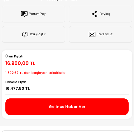
Creality Ender Serisi
Yorum Yap
Paylaş
Creality CR Serisi
Karşılaştır
Tavsiye Et
Creality K Serisi
Flsun
Ürün Fiyatı
16.900,00 TL
Artillery 3d
1.802,67 TL den başlayan taksitlerle!
Creality Hi Serisi
Havale Fiyatı
16.477,50 TL
Gelince Haber Ver