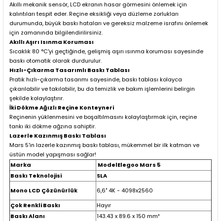
Akıllı mekanik sensör, LCD ekranın hasar görmesini önlemek için
kalıntıları tespit eder. Reçine eksikliği veya düzleme zorlukları
durumunda, büyük baskı hataları ve gereksiz malzeme israfını önlemek
için zamanında bilgilendirilirsiniz.
Akıllı Aşırı Isınma Koruması
Sıcaklık 80 °C'yi geçtiğinde, gelişmiş aşırı ısınma koruması sayesinde
baskı otomatik olarak durdurulur.
Hızlı-Çıkarma Tasarımlı Baskı Tablası
Pratik hızlı-çıkarma tasarımı sayesinde, baskı tablası kolayca
çıkarılabilir ve takılabilir, bu da temizlik ve bakım işlemlerini belirgin
şekilde kolaylaştırır.
İki Dökme Ağızlı Reçine Konteyneri
Reçinenin yüklenmesini ve boşaltılmasını kolaylaştırmak için, reçine
tankı iki dökme ağzına sahiptir.
Lazerle Kazınmış Baskı Tablası
Mars 5'in lazerle kazınmış baskı tablası, mükemmel bir ilk katman ve
üstün model yapışması sağlar!
Marka
ModelElegoo Mars 5
Baskı Teknolojisi
SLA
Mono LCD Çözünürlük
6,6" 4K - 4098x2560
Çok Renkli Baskı
Hayır
Baskı Alanı
143.43 x 89.6 x 150 mm³