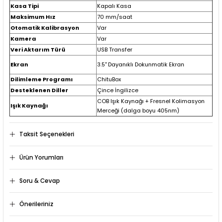
Kasa Tipi
Kapalı Kasa
Maksimum Hız
70 mm/saat
Otomatik Kalibrasyon
Var
Kamera
Var
Veri Aktarım Türü
USB Transfer
Ekran
3.5" Dayanıklı Dokunmatik Ekran
Dilimleme Programı
ChituBox
Desteklenen Diller
Çince İngilizce
COB Işık Kaynağı + Fresnel Kolimasyon
Işık Kaynağı
Merceği (dalga boyu 405nm)
Taksit Seçenekleri
Ürün Yorumları
Soru & Cevap
Bu ürüne ilk yorumu siz yapın!
Önerileriniz
Ürün hakkında henüz soru sorulmamış.
Yorum Yaz
Bu ürünün fiyat bilgisi, resim, ürün açıklamalarında ve diğer