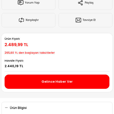
Yorum Yap
Paylaş
Creality Ender Serisi
Creality CR Serisi
Karşılaştır
Tavsiye Et
Creality K Serisi
Ürün Fiyatı
Flsun
2.489,99 TL
265,60 TL den başlayan taksitlerle!
Artillery 3d
Havale Fiyatı
2.440,19 TL
Creality Hi Serisi
Gelince Haber Ver
Ürün Bilgisi