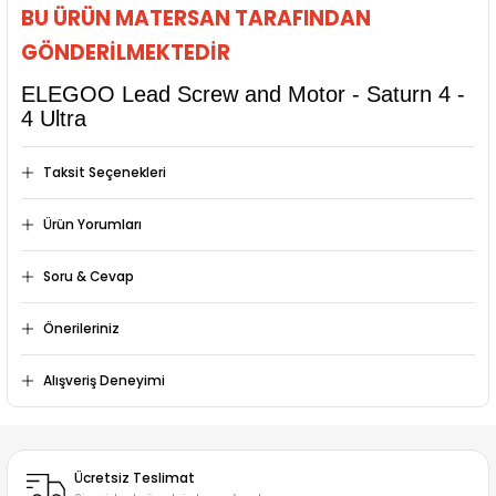
BU ÜRÜN MATERSAN TARAFINDAN
GÖNDERİLMEKTEDİR
ELEGOO Lead Screw and Motor - Saturn 4 -
4 Ultra
Taksit Seçenekleri
Ürün Yorumları
Soru & Cevap
Bu ürüne ilk yorumu siz yapın!
Önerileriniz
Ürün hakkında henüz soru sorulmamış.
Yorum Yaz
Bu ürünün fiyat bilgisi, resim, ürün açıklamalarında ve diğer
Alışveriş Deneyimi
konularda yetersiz gördüğünüz noktaları öneri formunu
kullanarak tarafımıza iletebilirsiniz.
Soru Sor
Mükemmel
Görüş ve önerileriniz için teşekkür ederiz.
F... P... | 06/06/2026
Ücretsiz Teslimat
Ürün resmi kalitesiz, bozuk veya görüntülenemiyor.