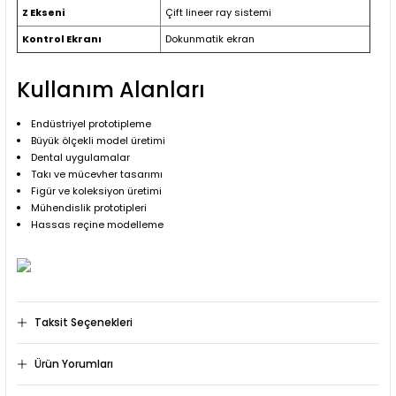
Z Ekseni
Çift lineer ray sistemi
Kontrol Ekranı
Dokunmatik ekran
Kullanım Alanları
Endüstriyel prototipleme
Büyük ölçekli model üretimi
Dental uygulamalar
Takı ve mücevher tasarımı
Figür ve koleksiyon üretimi
Mühendislik prototipleri
Hassas reçine modelleme
Taksit Seçenekleri
Ürün Yorumları