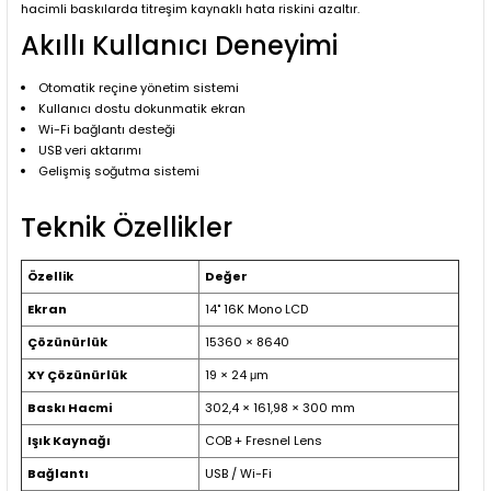
hacimli baskılarda titreşim kaynaklı hata riskini azaltır.
Akıllı Kullanıcı Deneyimi
Otomatik reçine yönetim sistemi
Kullanıcı dostu dokunmatik ekran
Wi-Fi bağlantı desteği
USB veri aktarımı
Gelişmiş soğutma sistemi
Teknik Özellikler
Özellik
Değer
Ekran
14" 16K Mono LCD
Çözünürlük
15360 × 8640
XY Çözünürlük
19 × 24 μm
Baskı Hacmi
302,4 × 161,98 × 300 mm
Işık Kaynağı
COB + Fresnel Lens
Bağlantı
USB / Wi-Fi