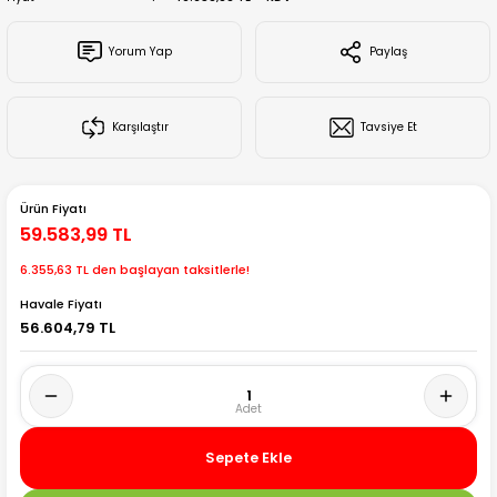
Creality Ender Serisi
Yorum Yap
Paylaş
Creality CR Serisi
Karşılaştır
Tavsiye Et
Creality K Serisi
Flsun
Ürün Fiyatı
59.583,99 TL
Artillery 3d
6.355,63 TL den başlayan taksitlerle!
Creality Hi Serisi
Havale Fiyatı
56.604,79 TL
Sepete Ekle