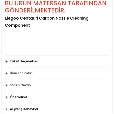
BU ÜRÜN MATERSAN TARAFINDAN
GÖNDERİLMEKTEDİR.
Elegoo Centauri Carbon Nozzle Cleaning
Component
Taksit Seçenekleri
Ürün Yorumları
Soru & Cevap
Bu ürüne ilk yorumu siz yapın!
Önerileriniz
Ürün hakkında henüz soru sorulmamış.
Yorum Yaz
Bu ürünün fiyat bilgisi, resim, ürün açıklamalarında ve diğer
Alışveriş Deneyimi
konularda yetersiz gördüğünüz noktaları öneri formunu