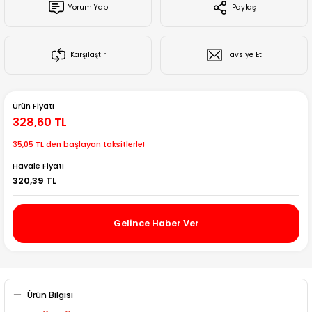
Yorum Yap
Paylaş
Creality Ender Serisi
Creality CR Serisi
Karşılaştır
Tavsiye Et
Creality K Serisi
Ürün Fiyatı
Flsun
328,60 TL
35,05 TL den başlayan taksitlerle!
Artillery 3d
Havale Fiyatı
320,39 TL
Creality Hi Serisi
Gelince Haber Ver
Ürün Bilgisi