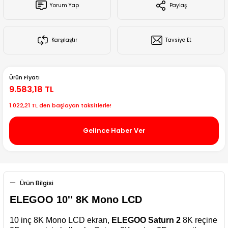
Yorum Yap
Paylaş
Creality Ender Serisi
Creality CR Serisi
Karşılaştır
Tavsiye Et
Creality K Serisi
Ürün Fiyatı
Flsun
9.583,18 TL
1.022,21 TL den başlayan taksitlerle!
Artillery 3d
Gelince Haber Ver
Creality Hi Serisi
Ürün Bilgisi
ELEGOO 10'' 8K Mono LCD
10 inç 8K Mono LCD ekran,
ELEGOO Saturn 2
8K reçine