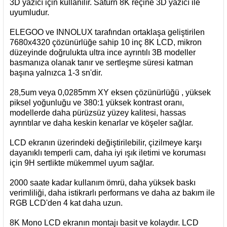
3D yazıcı için kullanılır. Saturn 8K reçine 3D yazıcı ile
uyumludur.
ELEGOO ve INNOLUX tarafından ortaklaşa geliştirilen
7680x4320 çözünürlüğe sahip 10 inç 8K LCD, mikron
düzeyinde doğrulukta ultra ince ayrıntılı 3B modeller
basmanıza olanak tanır ve sertleşme süresi katman
başına yalnızca 1-3 sn'dir.
28,5um veya 0,0285mm XY eksen çözünürlüğü , yüksek
piksel yoğunluğu ve 380:1 yüksek kontrast oranı,
modellerde daha pürüzsüz yüzey kalitesi, hassas
ayrıntılar ve daha keskin kenarlar ve köşeler sağlar.
LCD ekranın üzerindeki değiştirilebilir, çizilmeye karşı
dayanıklı temperli cam, daha iyi ışık iletimi ve koruması
için 9H sertlikte mükemmel uyum sağlar.
2000 saate kadar kullanım ömrü, daha yüksek baskı
verimliliği, daha istikrarlı performans ve daha az bakım ile
RGB LCD'den 4 kat daha uzun.
8K Mono LCD ekranın montajı basit ve kolaydır. LCD