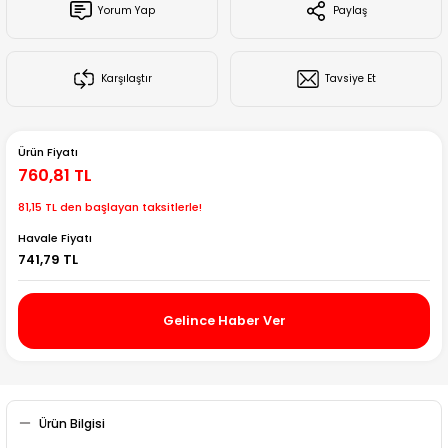
Yorum Yap
Paylaş
Creality Ender Serisi
Creality CR Serisi
Karşılaştır
Tavsiye Et
Creality K Serisi
Ürün Fiyatı
Flsun
760,81 TL
81,15 TL den başlayan taksitlerle!
Artillery 3d
Havale Fiyatı
741,79 TL
Creality Hi Serisi
Gelince Haber Ver
Ürün Bilgisi