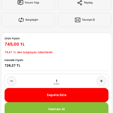
Yorum Yap
Paylaş
Creality Ender Serisi
Creality CR Serisi
Karşılaştır
Tavsiye Et
Creality K Serisi
Ürün Fiyatı
Flsun
745,00 TL
79,47 TL den başlayan taksitlerle!
Artillery 3d
Havale Fiyatı
726,37 TL
Creality Hi Serisi
Sepete Ekle
Hemen Al