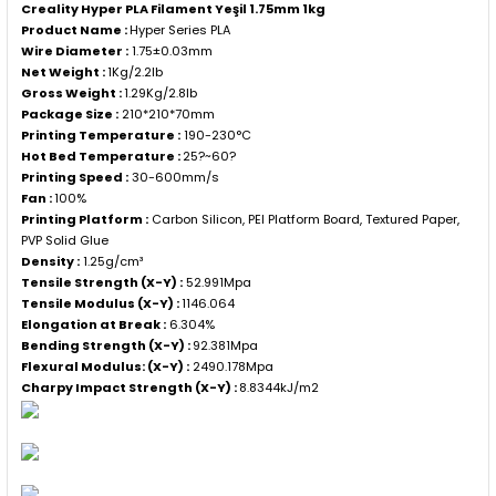
Creality Hyper PLA Filament Yeşil 1.75mm 1kg
Product Name :
Hyper Series PLA
Wire Diameter :
1.75±0.03mm
Net Weight :
1Kg/2.2lb
Gross Weight :
1.29Kg/2.8lb
Package Size :
210*210*70mm
Printing Temperature :
190-230°C
Hot Bed Temperature :
25?~60?
Printing Speed :
30-600mm/s
Fan :
100%
Printing Platform :
Carbon Silicon, PEI Platform Board, Textured Paper,
PVP Solid Glue
Density :
1.25g/cm³
Tensile Strength (X-Y) :
52.991Mpa
Tensile Modulus (X-Y) :
1146.064
Elongation at Break :
6.304%
Bending Strength (X-Y) :
92.381Mpa
Flexural Modulus: (X-Y) :
2490.178Mpa
Charpy Impact Strength (X-Y) :
8.8344kJ/m2