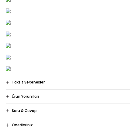
Taksit Seçenekleri
Ürün Yorumları
Soru & Cevap
Bu ürüne ilk yorumu siz yapın!
Önerileriniz
Ürün hakkında henüz soru sorulmamış.
Yorum Yaz
Bu ürünün fiyat bilgisi, resim, ürün açıklamalarında ve diğer