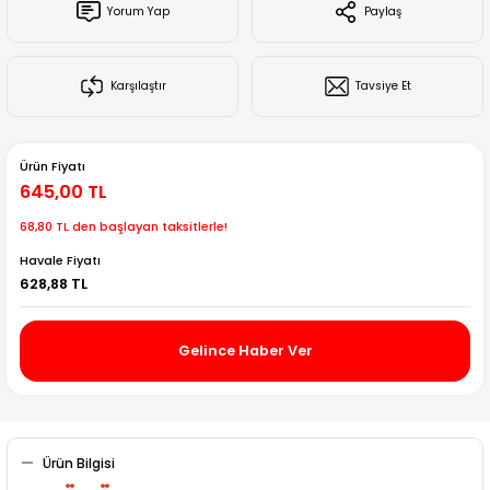
Yorum Yap
Paylaş
Creality Ender Serisi
Creality CR Serisi
Karşılaştır
Tavsiye Et
Creality K Serisi
Ürün Fiyatı
Flsun
645,00 TL
68,80 TL den başlayan taksitlerle!
Artillery 3d
Havale Fiyatı
628,88 TL
Creality Hi Serisi
Gelince Haber Ver
Ürün Bilgisi