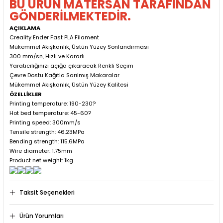
BU ÜRÜN MATERSAN TARAFINDAN
GÖNDERİLMEKTEDİR.
AÇIKLAMA
Creality Ender Fast PLA Filament
Mükemmel Akışkanlık, Üstün Yüzey Sonlandırması
300 mm/sn, Hızlı ve Kararlı
Yaratıcılığınızı açığa çıkaracak Renkli Seçim
Çevre Dostu Kağıtla Sarılmış Makaralar
Mükemmel Akışkanlık, Üstün Yüzey Kalitesi
ÖZELLİKLER
Printing temperature: 190-230?
Hot bed temperature: 45-60?
Printing speed: 300mm/s
Tensile strength: 46.23MPa
Bending strength: 115.6MPa
Wire diameter: 1.75mm
Product net weight: 1kg
Taksit Seçenekleri
Ürün Yorumları