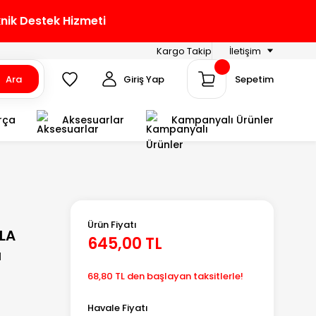
knik Destek Hizmeti
Kargo Takip
İletişim
Ara
Giriş Yap
Sepetim
rça
Aksesuarlar
Kampanyalı Ürünler
Ürün Fiyatı
PLA
645,00 TL
ı
68,80 TL den başlayan taksitlerle!
Havale Fiyatı