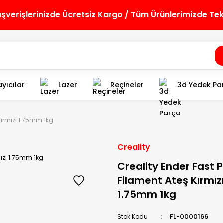
lışverişlerinizde Ücretsiz Kargo / Tüm Ürünlerimizde Te
yıcılar
Lazer
Reçineler
3d Yedek Pa
Kırmızı 1.75mm 1kg
Creality
Creality Ender Fast 
Filament Ateş Kırmız
1.75mm 1kg
FL-0000166
Stok Kodu