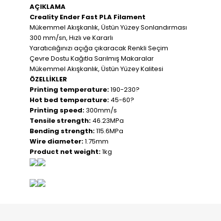
AÇIKLAMA
Creality Ender Fast PLA Filament
Mükemmel Akışkanlık, Üstün Yüzey Sonlandırması
300 mm/sn, Hızlı ve Kararlı
Yaratıcılığınızı açığa çıkaracak Renkli Seçim
Çevre Dostu Kağıtla Sarılmış Makaralar
Mükemmel Akışkanlık, Üstün Yüzey Kalitesi
ÖZELLİKLER
Printing temperature:
190-230?
Hot bed temperature:
45-60?
Printing speed:
300mm/s
Tensile strength:
46.23MPa
Bending strength:
115.6MPa
Wire diameter:
1.75mm
Product net weight:
1kg