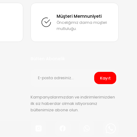
mıza iletebilirsiniz.
Müşteri Memnuniyeti
Önceliğimiz daima müşteri
mutluluğu.
Bülten Abonelik
Kayıt
Kampanyalarımızdan ve indirimlerimizden
ilk siz haberdar olmak istiyorsanız
bültenimize abone olun.