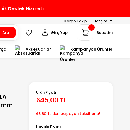
knik Destek Hizmeti
Kargo Takip
İletişim
Ara
Giriş Yap
Sepetim
rça
Aksesuarlar
Kampanyalı Ürünler
Ürün Fiyatı
PLA
645,00 TL
.75mm
68,80 TL den başlayan taksitlerle!
Havale Fiyatı