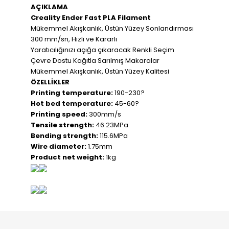
AÇIKLAMA
Creality Ender Fast PLA Filament
Mükemmel Akışkanlık, Üstün Yüzey Sonlandırması
300 mm/sn, Hızlı ve Kararlı
Yaratıcılığınızı açığa çıkaracak Renkli Seçim
Çevre Dostu Kağıtla Sarılmış Makaralar
Mükemmel Akışkanlık, Üstün Yüzey Kalitesi
ÖZELLİKLER
Printing temperature:
190-230?
Hot bed temperature:
45-60?
Printing speed:
300mm/s
Tensile strength:
46.23MPa
Bending strength:
115.6MPa
Wire diameter:
1.75mm
Product net weight:
1kg