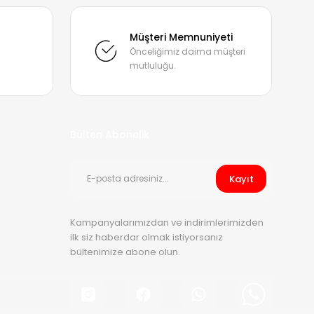
mıza iletebilirsiniz.
Müşteri Memnuniyeti
Önceliğimiz daima müşteri
mutluluğu.
Bülten Abonelik
Kayıt
Kampanyalarımızdan ve indirimlerimizden
ilk siz haberdar olmak istiyorsanız
bültenimize abone olun.