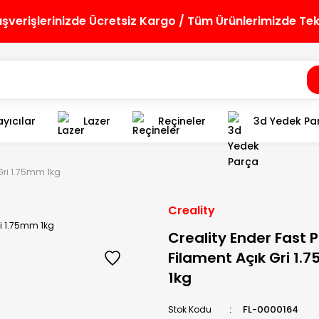
lışverişlerinizde Ücretsiz Kargo / Tüm Ürünlerimizde Te
yıcılar
Lazer
Reçineler
3d Yedek Pa
 Gri 1.75mm 1kg
Creality
Creality Ender Fast 
Filament Açık Gri 1
1kg
FL-0000164
Stok Kodu