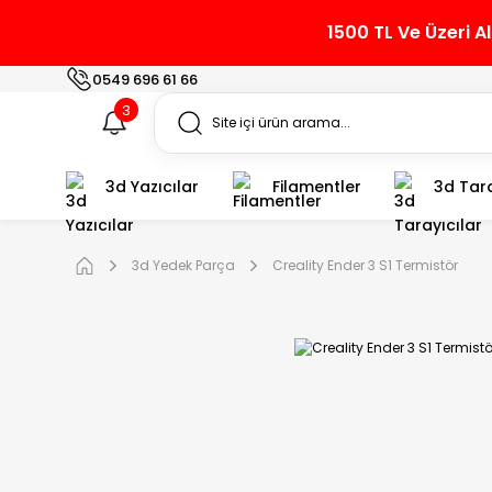
1500 TL Ve Üzeri A
0549 696 61 66
3
3d Yazıcılar
Filamentler
3d Tara
3d Yedek Parça
Creality Ender 3 S1 Termistör