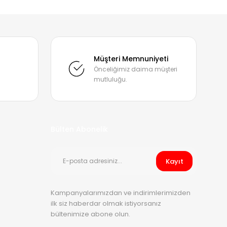
mıza iletebilirsiniz.
Müşteri Memnuniyeti
Önceliğimiz daima müşteri
mutluluğu.
Bülten Abonelik
Kayıt
Kampanyalarımızdan ve indirimlerimizden
ilk siz haberdar olmak istiyorsanız
bültenimize abone olun.