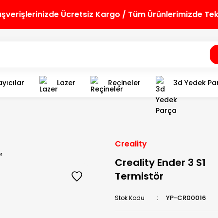
lışverişlerinizde Ücretsiz Kargo / Tüm Ürünlerimizde Te
yıcılar
Lazer
Reçineler
3d Yedek Pa
Creality
Creality Ender 3 S1
Termistör
YP-CR00016
Stok Kodu