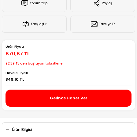
Yorum Yap
Paylaş
Creality Ender Serisi
Creality CR Serisi
Karşılaştır
Tavsiye Et
Creality K Serisi
Ürün Fiyatı
Flsun
870,87 TL
92,89 TL den başlayan taksitlerle!
Artillery 3d
Havale Fiyatı
849,10 TL
Creality Hi Serisi
Gelince Haber Ver
Ürün Bilgisi