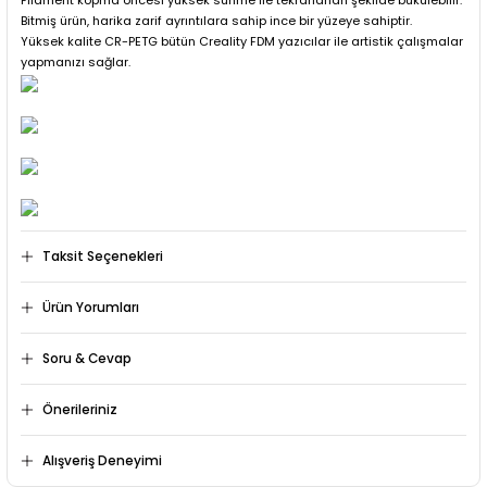
Filament kopma öncesi yüksek sünme ile tekrarlanan şekilde bükülebilir.
Bitmiş ürün, harika zarif ayrıntılara sahip ince bir yüzeye sahiptir.
Yüksek kalite CR-PETG bütün Creality FDM yazıcılar ile artistik çalışmalar
yapmanızı sağlar.
Taksit Seçenekleri
Ürün Yorumları
Soru & Cevap
Önerileriniz
Güzwl
Ürün hakkında henüz soru sorulmamış.
Bu ürünün fiyat bilgisi, resim, ürün açıklamalarında ve diğer
Kaliteli
Alışveriş Deneyimi
konularda yetersiz gördüğünüz noktaları öneri formunu
kullanarak tarafımıza iletebilirsiniz.