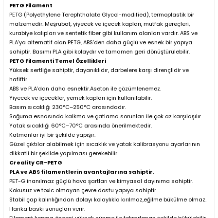
PETG Filament
PETG (Polyethylene Terephthalate Glycol-modified), termoplastik bir
malzemedir. Meşrubat, yiyecek ve içecek kapları, mutfak gereçleri,
kurabiye kalıpları ve sentetik fiber gibi kullanım alanları vardır. ABS ve
PLA’ya alternatif olan PETG, ABS’den daha güçlü ve esnek bir yapıya
sahiptir. Basımı PLA gibi kolaydır ve tamamen geri dönüştürülebilir.
PETG Filamenti Temel Özellikleri
Yüksek sertliğe sahiptir, dayanıklıdır, darbelere karşı dirençlidir ve
hafiftir.
ABS ve PLA’dan daha esnektir.Aseton ile çözümlenemez.
Yiyecek ve içecekler, yemek kapları için kullanılabilir.
Basım sıcaklığı 230°C–250°C arasındadır.
Soğuma esnasında kalkma ve çatlama sorunları ile çok az karşılaşılır.
Yatak sıcaklığı 60°C–70°C arasında önerilmektedir.
Katmanlar iyi bir şekilde yapışır.
Güzel çıktılar alabilmek için sıcaklık ve yatak kalibrasyonu ayarlarının
dikkatli bir şekilde yapılması gerekebilir.
Creality CR-PETG
PLA ve ABS filamentlerin avantajlarına sahiptir.
PET-G inanılmaz güçlü hava şartları ve kimyasal dayınıma sahiptir.
Kokusuz ve toxic olmayan çevre dostu yapıya sahiptir.
Stabil çap kalınlığından dolayı kolaylıkla kırılmaz,eğilme bükülme olmaz.
Harika baskı sonuçları verir.