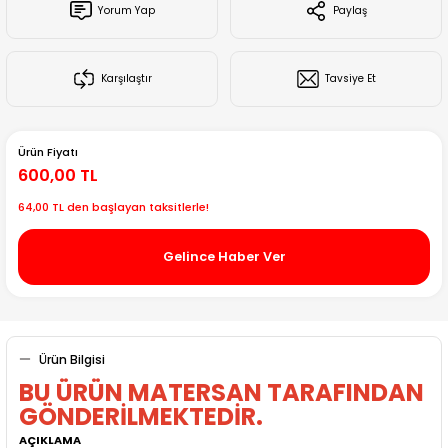
Yorum Yap
Paylaş
Creality Ender Serisi
Creality CR Serisi
Karşılaştır
Tavsiye Et
Creality K Serisi
Ürün Fiyatı
Flsun
600,00 TL
64,00 TL den başlayan taksitlerle!
Artillery 3d
Gelince Haber Ver
Creality Hi Serisi
Ürün Bilgisi
BU ÜRÜN MATERSAN TARAFINDAN
GÖNDERİLMEKTEDİR.
AÇIKLAMA