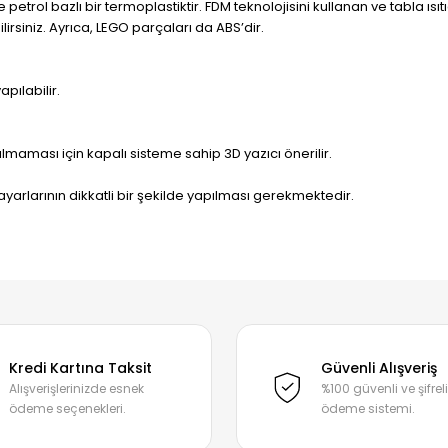
etrol bazlı bir termoplastiktir. FDM teknolojisini kullanan ve tabla ısı
lirsiniz. Ayrıca, LEGO parçaları da ABS’dir.
pılabilir.
maması için kapalı sisteme sahip 3D yazıcı önerilir.
ayarlarının dikkatli bir şekilde yapılması gerekmektedir.
 konularda yetersiz gördüğünüz noktaları öneri formunu kullanarak tarafı
Ürün hakkında henüz soru sorulmamış.
Bu ürüne ilk yorumu siz yapın!
Kredi Kartına Taksit
Güvenli Alışveriş
Alışverişlerinizde esnek
%100 güvenli ve şifreli
ödeme seçenekleri.
ödeme sistemi.
Yorum Yaz
Soru Sor