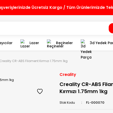
lışverişlerinizde Ücretsiz Kargo / Tüm Ürünlerimizde Te
yıcılar
Lazer
Reçineler
3d Yedek Pa
Creality CR-ABS Filament Kırmızı 1.75mm 1kg
Creality
Creality CR-ABS Fil
Kırmızı 1.75mm 1kg
FL-000070
Stok Kodu