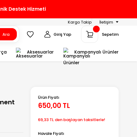
knik Destek Hizmeti
Kargo Takip
İletişim
Ara
Giriş Yap
Sepetim
rça
Aksesuarlar
Kampanyalı Ürünler
Ürün Fiyatı
ament
650,00 TL
69,33 TL den başlayan taksitlerle!
Havale Fiyatı