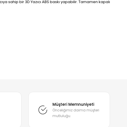
tıcıya sahip bir 3D Yazıcı ABS baskı yapabilir. Tamamen kapalı
mıza iletebilirsiniz.
Müşteri Memnuniyeti
Önceliğimiz daima müşteri
mutluluğu.