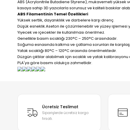
ABS (Acrylonitrile Butadiene Styrene), mukavemeti yüksek ve p
kasaya sahip 3D yazıcılarla sorunsuz ve kaliteli baskılar alabi
ABS Filamentinin
Temel Özellikleri
Yüksek sertlik, dayanıklılık ve darbelere karşı direnç.
Düşük esneklik.Aseton ile çözümlenebilir ve yüzey işlemesi ya
Yiyecek ve içecekler ile kullanılması önerilmez.
Genellikle basım sıcaklığı 230°C – 250°C arasındadır.
Soğuma esnasında kalkma ve çatlama sorunları ile karşılaşıl
Yatak sıcaklığı 80°C – 120°C arasında önerilmektedir.
Düzgün çıktılar alabilmek için sıcaklık ve yatak kalibrasyonu 
PLA'ya göre basımı oldukça zahmetlidir.
Bu ürünün fiyat bilgisi, resim, ürün açıklamalarında ve diğer
Mükemmel
Görüş ve önerileriniz için teşekkür ederiz.
F... P... | 06/06/2026
Ücretsiz Teslimat
Siparişlerde ücretsiz kargo
Ürün resmi kalitesiz, bozuk veya görüntülenemiyor.
İlgili satıcı
fırsatı.
Ürün açıklamasında eksik bilgiler bulunuyor.
F... P... | 06/06/2026