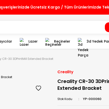
lışverişlerinizde Ücretsiz Kargo / Tüm Ürünlerimizde Te
yıcılar
Lazer
Reçineler
3d Yedek Pa
ty CR-30 3DPrintMill Extended Bracket
Creality
Creality CR-30 3DPrin
Extended Bracket
YP-000060
Stok Kodu