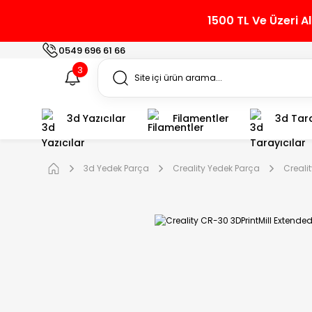
1500 TL Ve Üzeri A
0549 696 61 66
3
3d Yazıcılar
Filamentler
3d Tara
3d Yedek Parça
Creality Yedek Parça
Creali