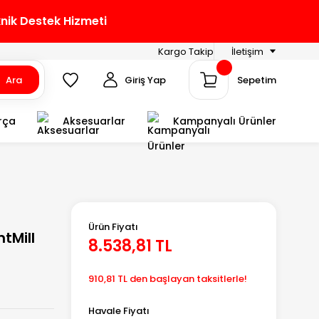
knik Destek Hizmeti
Kargo Takip
İletişim
Ara
Giriş Yap
Sepetim
rça
Aksesuarlar
Kampanyalı Ürünler
Ürün Fiyatı
tMill
8.538,81 TL
910,81 TL den başlayan taksitlerle!
Havale Fiyatı