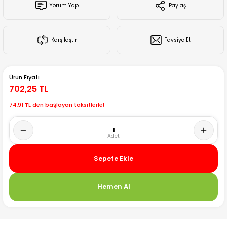
Yorum Yap
Paylaş
Creality Ender Serisi
Creality CR Serisi
Karşılaştır
Tavsiye Et
Creality K Serisi
Ürün Fiyatı
Flsun
702,25 TL
74,91 TL den başlayan taksitlerle!
Artillery 3d
Creality Hi Serisi
Sepete Ekle
Hemen Al