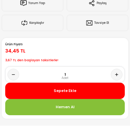
Yorum Yap
Paylaş
Creality Ender Serisi
Creality CR Serisi
Karşılaştır
Tavsiye Et
Creality K Serisi
Ürün Fiyatı
Flsun
34,45 TL
3,67 TL den başlayan taksitlerle!
Artillery 3d
Creality Hi Serisi
Sepete Ekle
Hemen Al