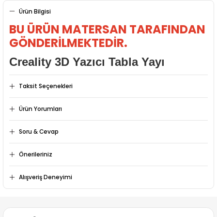
Ürün Bilgisi
BU ÜRÜN MATERSAN TARAFINDAN
GÖNDERİLMEKTEDİR.
Creality 3D Yazıcı Tabla Yayı
Taksit Seçenekleri
Ürün Yorumları
Soru & Cevap
Bu ürüne ilk yorumu siz yapın!
Önerileriniz
Ürün hakkında henüz soru sorulmamış.
Yorum Yaz
Bu ürünün fiyat bilgisi, resim, ürün açıklamalarında ve diğer
Alışveriş Deneyimi
konularda yetersiz gördüğünüz noktaları öneri formunu
kullanarak tarafımıza iletebilirsiniz.
Soru Sor
Mükemmel
Görüş ve önerileriniz için teşekkür ederiz.
F... P... | 06/06/2026