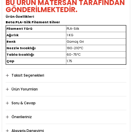
BU ÜRÜN MATERSAN TARAFINDAN
GÖNDERİLMEKTEDİR.
Ürün Özellikleri
Beta PLA-Silk Filament Silver
Filament Türü
PLA-Silk
Ağırlık
1 KG
Renk
Gümüş Gri
Nozzle Sıcaklığı
190-210ºC
Tabla Sıcaklığı
60-75ºC
Çap
1.75
Taksit Seçenekleri
Ürün Yorumları
Soru & Cevap
Bu ürüne ilk yorumu siz yapın!
Önerileriniz
Ürün hakkında henüz soru sorulmamış.
Yorum Yaz
Bu ürünün fiyat bilgisi, resim, ürün açıklamalarında ve diğer
Alışveriş Deneyimi