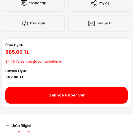
Yorum Yap
Paylaş
Creality Ender Serisi
Creality CR Serisi
Karşılaştır
Tavsiye Et
Creality K Serisi
Ürün Fiyatı
Flsun
885,00 TL
94,40 TL den başlayan taksitlerle!
Artillery 3d
Havale Fiyatı
862,88 TL
Creality Hi Serisi
Gelince Haber Ver
Ürün Bilgisi