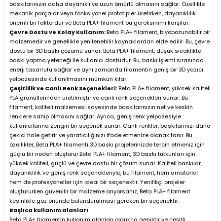
baskılarınızın daha dayanıklı ve uzun ömürlü olmasını sağlar. Özellikle
mekanik parçalar veya fonksiyonel prototipler üretirken, dayanıklılık
önemli bir faktördür ve Beta PLA+ filament bu gereksinimi karşılar.
Çevre Dostu ve Kolay Kullanım:
Beta PLA+ filament, biyobozunabilir bir
malzemedir ve genellikle yenilenebilir kaynaklardan elde edilir. Bu, çevre
dostu bir 3D baskı çözümü sunar. Beta PLA+ filament, düşük sıcaklıkta
baskı yapma yeteneği ile kullanıcı dostudur. Bu, baskı işlemi sırasında
enerji tasarrufu sağlar ve aynı zamanda filamentin geniş bir 3D yazıcı
yelpazesinde kullanılmasını mümkün kılar.
Çeşitlilik ve Canlı Renk Seçenekleri:
Beta PLA+ filament, yüksek kaliteli
PLA granüllerinden üretilmiştir ve canlı renk seçenekleri sunar. Bu
filament, kaliteli malzemesi sayesinde baskılarınızın net ve keskin
renklere sahip olmasını sağlar. Ayrıca, geniş renk yelpazesiyle
kullanıcılarına zengin bir seçenek sunar. Canlı renkler, baskılarınızı daha
çekici hale getirir ve yaratıcılığınızı ifade etmenize olanak tanır. Bu
özellikler, Beta PLA+ filamenti 3D baskı projelerinizde tercih etmeniz için
güçlü bir neden oluşturur.Beta PLA+ filament, 3D baskı tutkunları için
yüksek kaliteli, güçlü ve çevre dostu bir çözüm sunar. Kaliteli baskılar,
dayanıklılık ve geniş renk seçenekleriyle, bu filament, hem amatörler
hem de profesyoneller için ideal bir seçenektir. Yenilikçi projeler
oluştururken güvenilir bir malzeme arıyorsanız, Beta PLA+ filament
kesinlikle göz önünde bulundurulması gereken bir seçenektir.
Başlıca kullanım alanları
Beta PLA+ filamentin kullanım alanları oldukça geniştir ve çeşitli