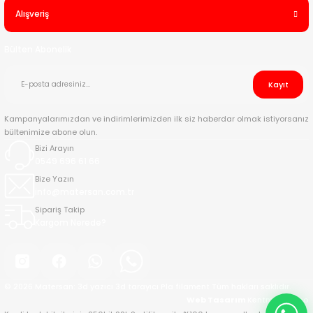
Gayet güzel ve anlaşılır
Alışveriş
M... K... | 14/05/2026
Bülten Abonelik
Hizli kargo, magaza iletisimi cok iyi
Kayıt
S... Ö... | 09/04/2026
Kampanyalarımızdan ve indirimlerimizden ilk siz haberdar olmak istiyorsanız
Arayüz, teslimat ve yardımcı
bültenimize abone olun.
oluşunuz çok memnuniyet sağladı.
Bizi Arayın
Teşekkür ederim.
0549 696 61 66
Bize Yazın
M... S... | 31/03/2026
info@matersan.com.tr
Sipariş Takip
Matersan şirketine ilgi ve
Kargom Nerede?
alakalarından dolayı teşekkür
ederim.Ön sipariş aşamasından
sonra satış ekibiyle süreci takip
edip belirtilen zamanda ve eksiksiz
bir şekilde ürünüm tarafıma
© 2026 Matersan: 3d yazıcı 3d tarayıcı Pla filament Tüm hakları saklıdır.
gönderilmiştir.
Web Tasarım
Kentmedia Seo