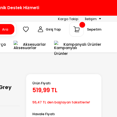
knik Destek Hizmeti
Kargo Takip
İletişim
Ara
Giriş Yap
Sepetim
rça
Aksesuarlar
Kampanyalı Ürünler
Ürün Fiyatı
Grey
519,99 TL
55,47 TL den başlayan taksitlerle!
Havale Fiyatı