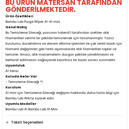
BU ÜRÜN MATERSAN TARAFINDAN
GÖNDERİLMEKTEDİR.
Ürün Özellikleri
Bambu Lab Purge Wiper A1-A1 mini
Genel Bakış
Bu Temizleme Sileceği, yazıcının hotend'i tarafından üretilen atık
filamentleri verimli bir şekilde temizlemek için tasarlanmıştır. Yazıcı
kurulumu, duraklatma ve devam ettirme işlemleri ile çok renkli baskı için
filament değişimleri gibi farklı aşamalarda atık filamentleri toplar ve
temizler. Amacı, atık malzemelerin düzgün şekilde yönetilmesini ve
bertaraf edilmesini sağlayarak kesintisiz bir baskı süreci sunmaktır.
Uyumluluk
A1 Serisi
Kutuda Neler Var
- Temizleme Sileceği *1
Kurulum
A1 mini için Temizleme Sileceği değişimi hakkında daha fazla bilgi için
Bambu Lab Wiki'yi ziyaret edin.
Uyumlu Modeller
Bambu Lab A1 Bambu Lab A1 Mini
Taksit Seçenekleri