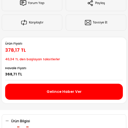
Yorum Yap
Paylaş
Creality Ender Serisi
Creality CR Serisi
Karşılaştır
Tavsiye Et
Creality K Serisi
Ürün Fiyatı
Flsun
378,17 TL
40,34 TL den başlayan taksitlerle!
Artillery 3d
Havale Fiyatı
368,71 TL
Creality Hi Serisi
Gelince Haber Ver
Ürün Bilgisi