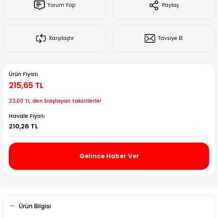
Yorum Yap
Paylaş
Creality Ender Serisi
Creality CR Serisi
Karşılaştır
Tavsiye Et
Creality K Serisi
Ürün Fiyatı
Flsun
215,65 TL
23,00 TL den başlayan taksitlerle!
Artillery 3d
Havale Fiyatı
210,26 TL
Creality Hi Serisi
Gelince Haber Ver
Ürün Bilgisi