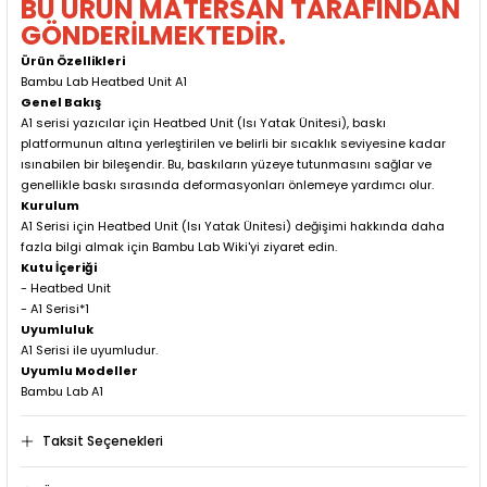
BU ÜRÜN MATERSAN TARAFINDAN
GÖNDERİLMEKTEDİR.
Ürün Özellikleri
Bambu Lab Heatbed Unit A1
Genel Bakış
A1 serisi yazıcılar için Heatbed Unit (Isı Yatak Ünitesi), baskı
platformunun altına yerleştirilen ve belirli bir sıcaklık seviyesine kadar
ısınabilen bir bileşendir. Bu, baskıların yüzeye tutunmasını sağlar ve
genellikle baskı sırasında deformasyonları önlemeye yardımcı olur.
Kurulum
A1 Serisi için Heatbed Unit (Isı Yatak Ünitesi) değişimi hakkında daha
fazla bilgi almak için Bambu Lab Wiki'yi ziyaret edin.
Kutu İçeriği
- Heatbed Unit
- A1 Serisi*1
Uyumluluk
A1 Serisi ile uyumludur.
Uyumlu Modeller
Bambu Lab A1
Taksit Seçenekleri