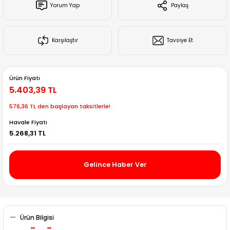
Yorum Yap
Paylaş
Creality Ender Serisi
Creality CR Serisi
Karşılaştır
Tavsiye Et
Creality K Serisi
Ürün Fiyatı
Flsun
5.403,39 TL
576,36 TL den başlayan taksitlerle!
Artillery 3d
Havale Fiyatı
5.268,31 TL
Creality Hi Serisi
Gelince Haber Ver
Ürün Bilgisi