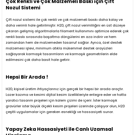
Çok Renkli ve Çok Malzemeli Baskı için Çift
Nozul Sistemi
Çift nozul sistemi ile çok renkli ve çok malzemeli baskı daha kolay ve
daha verimli hale getirilmiştir. H2D, çift nozul verimliliğini en üst düzeye
çıkaran gelişmiş algoritmalarla filament kullanımını optimize ederek çok
renkli baskı sırasında boşaltma döngülerini en aza indirir ve hem
zamandan hem de malzemeden tasarruf sağlar. Ayrıca, özel destek
malzemesi işlevi, minimum atıkla mükemmel destek arayüzleri
sağlayarak karmaşık tasarımların ve karmaşık geometrilerin elde
edilmesini çok daha basit hale getirir.
Hepsi Bir Arada !
H2D, kişisel üretim ihtiyaçlarınız için gerçek bir hepsi bir arada araçtır.
Lazer kazıma ve kesimi dijital kesim özellikleriyle entegre eder ve hatta
yaratıcı tasarım projeleri için kalem çizimi de içerir. İster karmaşık
gravürler ister büyük ölçekli kesim projeleri üzerinde çalışıyor olun, H2D
çeşitli uygulamalar için gereken esnekliği ve hassasiyeti sunar.
Yapay Zeka Hassasiyeti ile Canlı Uzamsal