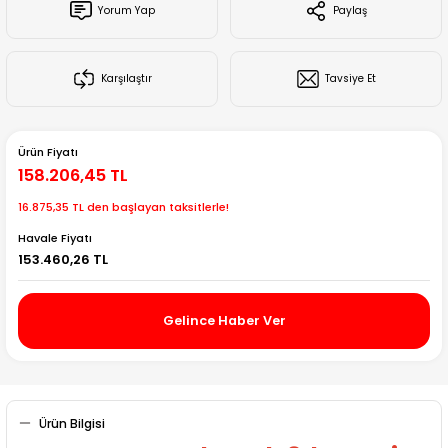
Yorum Yap
Paylaş
Creality Ender Serisi
Creality CR Serisi
Karşılaştır
Tavsiye Et
Creality K Serisi
Ürün Fiyatı
Flsun
158.206,45 TL
16.875,35 TL den başlayan taksitlerle!
Artillery 3d
Havale Fiyatı
153.460,26 TL
Creality Hi Serisi
Gelince Haber Ver
Ürün Bilgisi