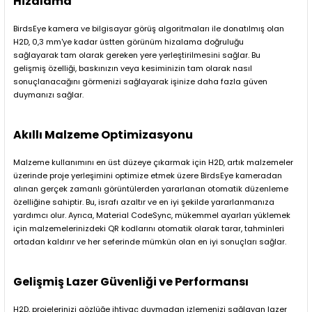
Hizalama
BirdsEye kamera ve bilgisayar görüş algoritmaları ile donatılmış olan
H2D, 0,3 mm'ye kadar üstten görünüm hizalama doğruluğu
sağlayarak tam olarak gereken yere yerleştirilmesini sağlar. Bu
gelişmiş özelliği, baskınızın veya kesiminizin tam olarak nasıl
sonuçlanacağını görmenizi sağlayarak işinize daha fazla güven
duymanızı sağlar.
Akıllı Malzeme Optimizasyonu
Malzeme kullanımını en üst düzeye çıkarmak için H2D, artık malzemeler
üzerinde proje yerleşimini optimize etmek üzere BirdsEye kameradan
alınan gerçek zamanlı görüntülerden yararlanan otomatik düzenleme
özelliğine sahiptir. Bu, israfı azaltır ve en iyi şekilde yararlanmanıza
yardımcı olur. Ayrıca, Material CodeSync, mükemmel ayarları yüklemek
için malzemelerinizdeki QR kodlarını otomatik olarak tarar, tahminleri
ortadan kaldırır ve her seferinde mümkün olan en iyi sonuçları sağlar.
Gelişmiş Lazer Güvenliği ve Performansı
H2D, projelerinizi gözlüğe ihtiyaç duymadan izlemenizi sağlayan lazer