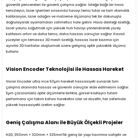
güvenlik pencereleri ile güvenli çalışma sağlar. İsteğe bağlı bir hava
temizleyici, lazer işlemleri sırasında havayı temiz tutar ve tam otomatik
kalibrasyon, lazer odağını ve malzeme ölçümünü tek bir dokunuşla
doğrulayarak ayarlamaları zahmetsiz hale getirir. Hava desteği özelliği,
lazer yolunu soğutmak için yüksek hızlı havayı yönlendirerek yüzey
kalitesini artırır ve daha temiz, daha hassas sonuçlar sağlar. Kavisli
yüzeyler için temassız 3D mesh özelliği, hassas lazer kazıma için
ayrıntılı 3D haritalar oluşturmak üzere gelişmiş optik yükseklik ölçümü
kullanır.
Vision Encoder Teknolojisi ile Hassas Hareket
Vision Encoder ultra ince 50µm hareket hassasiyeti sunarak tüm
çalışma alanında hassas ve güvenilir sonuçlar elde edilmesini sağlar.
5µm çözünürlüklü optik ölçümlerle birlikte, görsel kodlayıcı tutarlı
performans için takım kafası hareketini izler ve düzeltir, her seferinde
yüksek hassasiyetli üretim sağlar.
Geniş Çalışma Alanı ile Büyük Ölçekli Projeler
H2D, 350mm × 320mm × 325mm'lik geniş bir yapı hacmine sahiptir ve