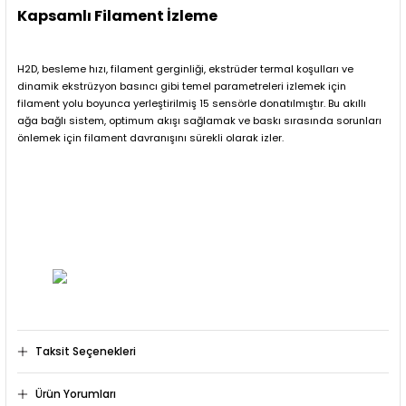
Kapsamlı Filament İzleme
H2D, besleme hızı, filament gerginliği, ekstrüder termal koşulları ve
dinamik ekstrüzyon basıncı gibi temel parametreleri izlemek için
filament yolu boyunca yerleştirilmiş 15 sensörle donatılmıştır. Bu akıllı
ağa bağlı sistem, optimum akışı sağlamak ve baskı sırasında sorunları
önlemek için filament davranışını sürekli olarak izler.
Taksit Seçenekleri
Ürün Yorumları