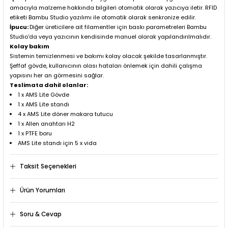
amacıyla malzeme hakkında bilgileri otomatik olarak yazıcıya iletir. RFID
etiketi Bambu Studio yazılımı ile otomatik olarak senkronize edilir.
İpucu:
Diğer üreticilere ait filamentler için baskı parametreleri Bambu
Studio'da veya yazıcının kendisinde manuel olarak yapılandırılmalıdır.
Kolay bakım
Sistemin temizlenmesi ve bakımı kolay olacak şekilde tasarlanmıştır.
Şeffaf gövde, kullanıcının olası hataları önlemek için dahili çalışma
yapısını her an görmesini sağlar.
Teslimata dahil olanlar:
1 x AMS Lite Gövde
1 x AMS Lite standı
4 x AMS Lite döner makara tutucu
1 x Allen anahtarı H2
1 x PTFE boru
AMS Lite standı için 5 x vida
Taksit Seçenekleri
Ürün Yorumları
Soru & Cevap
Bu ürüne ilk yorumu siz yapın!