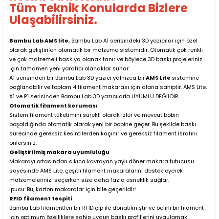
Tüm Teknik Konularda Bizlere
Ulaşabilirsiniz.
Bambu Lab AMS lite,
Bambu Lab A1 serisindeki 3D yazıcılar için özel
olarak geliştirilen otomatik bir malzeme sistemidir. Otomatik çok renkli
ve çok malzemeli baskıya olanak tanır ve böylece 3D baskı projeleriniz
için tamamen yeni yaratıcı olanaklar sunar.
A1 serisinden bir Bambu Lab 3D yazıcı yalnızca bir
AMS Lite
sistemine
bağlanabilir ve toplam 4 filament makarası için alana sahiptir. AMS Lite,
X1 ve P1 serisinden Bambu Lab 3D yazıcılarla UYUMLU DEĞİLDİR.
Otomatik filament koruması
Sistem filament tüketimini sürekli olarak izler ve mevcut bobin
boşaldığında otomatik olarak yeni bir bobine geçer. Bu şekilde baskı
sürecinde gereksiz kesintilerden kaçınır ve gereksiz filament israfını
önlersiniz.
Geliştirilmiş makara uyumluluğu
Makarayı ortasından sıkıca kavrayan yaylı döner makara tutucusu
sayesinde AMS Lite, çeşitli filament makaralarını destekleyerek
malzemelerinizi seçerken size daha fazla esneklik sağlar.
İpucu: Bu, karton makaralar için bile geçerlidir!
RFID filament tespiti
Bambu Lab filamentleri bir RFID çip ile donatılmıştır ve belirli bir filament
için optimum özelliklere sahip uygun baskı profillerini uygulamak