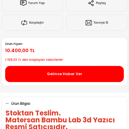
Yorum Yap
Paylaş
Creality Ender Serisi
Creality CR Serisi
Karşılaştır
Tavsiye Et
Creality K Serisi
Ürün Fiyatı
Flsun
10.400,00 TL
1.109,33 TL den başlayan taksitlerle!
Artillery 3d
Gelince Haber Ver
Creality Hi Serisi
Ürün Bilgisi
Stoktan Teslim.
Matersan Bambu Lab 3d Yazıcı
Resmi Satıcısıdır.