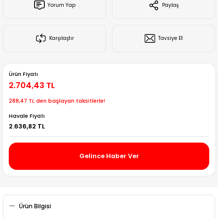
Yorum Yap
Paylaş
Creality Ender Serisi
Creality CR Serisi
Karşılaştır
Tavsiye Et
Creality K Serisi
Ürün Fiyatı
Flsun
2.704,43 TL
288,47 TL den başlayan taksitlerle!
Artillery 3d
Havale Fiyatı
2.636,82 TL
Creality Hi Serisi
Gelince Haber Ver
Ürün Bilgisi