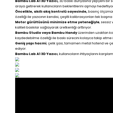
Bambu Lab A1 3D Yazıcı,
3D baskı dünyasına yepyeni bir sol
araya getirerek kullanıcıların beklentilerini aşmayı hedefliyor
Öncelikle, akıllı akış kontrolü sayesinde,
basınç ölçümünd
özelliği ile yazıcının kendisi, çeşitli kalibrasyonları tek başı
Motor gürültüsünü minimize etme yeteneğiyle
, sessiz
kaliteli baskılar sağlayarak üretkenliği arttırıyor.
Bambu Studio veya Bambu Handy
üzerinden uzaktan kont
kaydedebilme özelliği ile baskı sürecini kolayca takip etme
Geniş yapı hacmi
, çelik şasi, tamamen metal hotend ve çel
ediyor.
Bambu Lab A1 3D Yazıcı
, kullanıcıların ihtiyaçlarını karşı