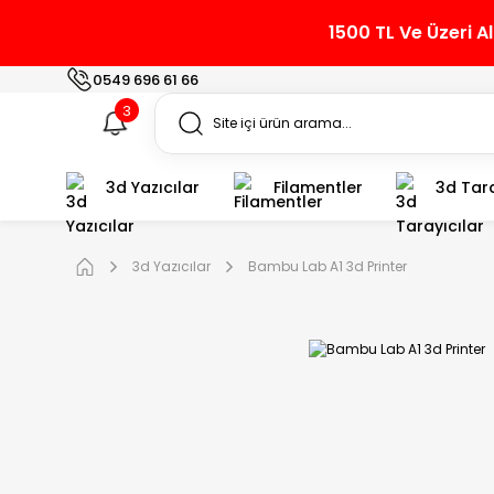
1500 TL Ve Üzeri A
0549 696 61 66
3
3d Yazıcılar
Filamentler
3d Tara
3d Yazıcılar
Bambu Lab A1 3d Printer