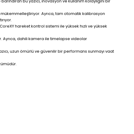
barındıran bu yazıcı, inovasyon ve kullanım kolaylığını bir
ni mükemmelleştiriyor. Ayrıca, tam otomatik kalibrasyon
ırıyor.
 CoreXY hareket kontrol sistemi ile yüksek hızlı ve yüksek
r. Ayrıca, dahili kamera ile timelapse videolar
yazıcı, uzun ömürlü ve güvenilir bir performans sunmayı vaat
çözümüdür.