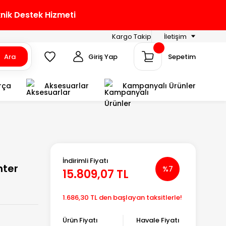
knik Destek Hizmeti
Kargo Takip
İletişim
Ara
Giriş Yap
Sepetim
rça
Aksesuarlar
Kampanyalı Ürünler
İndirimli Fiyatı
nter
%7
15.809,07 TL
1.686,30 TL den başlayan taksitlerle!
Ürün Fiyatı
Havale Fiyatı