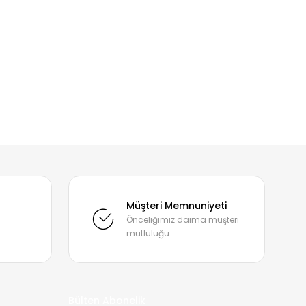
mıza iletebilirsiniz.
Müşteri Memnuniyeti
Önceliğimiz daima müşteri
mutluluğu.
Bülten Abonelik