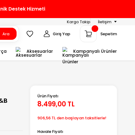
knik Destek Hizmeti
Kargo Takip
İletişim
Ara
Giriş Yap
Sepetim
rça
Aksesuarlar
Kampanyalı Ürünler
Ürün Fiyatı
C&B
8.499,00 TL
906,56 TL den başlayan taksitlerle!
Havale Fiyatı