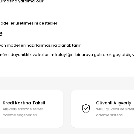
rulmasına yardımcı olur.
odeller üretilmesini destekler.
e
yon modelleri hazırlanmasına olanak tanır.
üm, dayanıklılık ve kullanım kolaylığını bir araya getirerek geçici d
 konularda yetersiz gördüğünüz noktaları öneri formunu kullanarak tarafı
Ürün hakkında henüz soru sorulmamış.
Bu ürüne ilk yorumu siz yapın!
Kredi Kartına Taksit
Güvenli Alışveriş
Alışverişlerinizde esnek
%100 güvenli ve şifreli
ödeme seçenekleri.
ödeme sistemi.
Yorum Yaz
Soru Sor