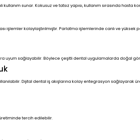
ullanım sunar. Kokusuz ve tatsız yapısı, kullanım sırasında hasta konf
ası işlemler kolaylaştırılmıştır. Parlatma işlemlerinde canlı ve yükse
yaçlara uyum sağlayabilir. Böylece çeşitli dental uygulamalarda doğal 
uk
anılabilir. Dijital dental iş akışlarına kolay entegrasyon sağlayarak ür
etiminde tercih edilebilir.