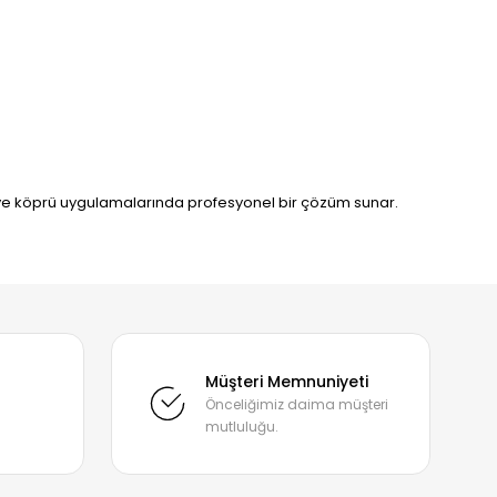
iş ve köprü uygulamalarında profesyonel bir çözüm sunar.
mıza iletebilirsiniz.
Müşteri Memnuniyeti
Önceliğimiz daima müşteri
mutluluğu.