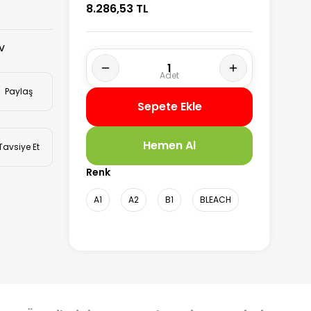
8.286,53 TL
DV
Paylaş
Sepete Ekle
Hemen Al
Tavsiye Et
Renk
A1
A2
B1
BLEACH