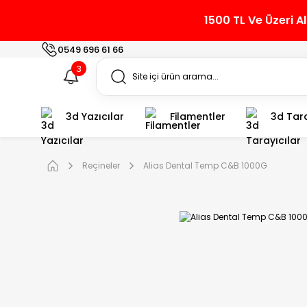
1500 TL Ve Üzeri A
0549 696 61 66
3
3d Yazıcılar
Filamentler
3d Tara
Reçineler
Alias Dental Temp C&B 1000G