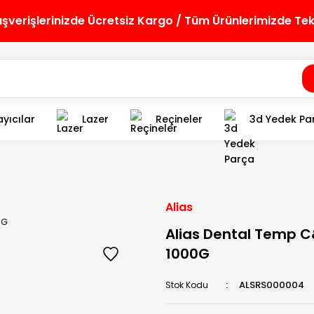
lışverişlerinizde Ücretsiz Kargo / Tüm Ürünlerimizde Te
yıcılar
Lazer
Reçineler
3d Yedek Pa
Alias
Alias Dental Temp 
1000G
ALSRS000004
Stok Kodu