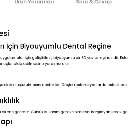
Ürün Yorumları
Soru & Cevap
esi
rı İçin Biyouyumlu Dental Reçine
 uygulamalar için geliştirilmiş biyouyumlu bir 3D yazıcı reçinesidir. 
sonuçlar elde edilmesine yardımcı olur.
şekilde oluşturulmasını destekler. Geçici restorasyonlarda estetik bek
klılık
irenç gösterir. Günlük kullanım gereksinimlerini karşılayabilecek geç
Yapı