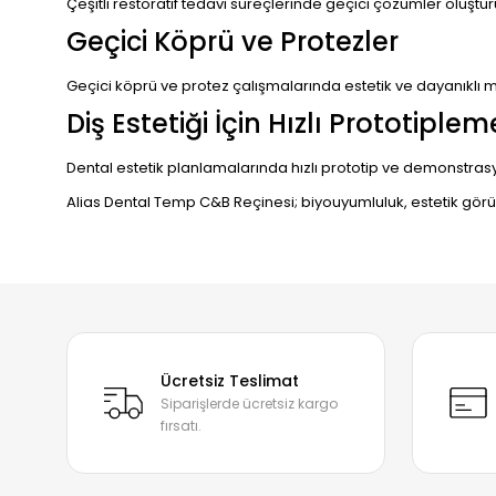
Çeşitli restoratif tedavi süreçlerinde geçici çözümler oluştu
Geçici Köprü ve Protezler
Geçici köprü ve protez çalışmalarında estetik ve dayanıklı m
Diş Estetiği İçin Hızlı Prototiplem
Dental estetik planlamalarında hızlı prototip ve demonstras
Alias Dental Temp C&B Reçinesi; biyouyumluluk, estetik görün
Bu ürünün fiyat bilgisi, resim, ürün açıklamalarında ve diğer
Mükemmel
Görüş ve önerileriniz için teşekkür ederiz.
F... P... | 06/06/2026
Ücretsiz Teslimat
Siparişlerde ücretsiz kargo
Ürün resmi kalitesiz, bozuk veya görüntülenemiyor.
İlgili satıcı
fırsatı.
Ürün açıklamasında eksik bilgiler bulunuyor.
F... P... | 06/06/2026
Ürün bilgilerinde hatalar bulunuyor.