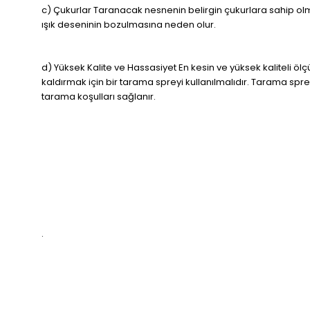
c) Çukurlar Taranacak nesnenin belirgin çukurlara sahip olm
ışık deseninin bozulmasına neden olur.
d) Yüksek Kalite ve Hassasiyet En kesin ve yüksek kaliteli öl
kaldırmak için bir tarama spreyi kullanılmalıdır. Tarama spr
tarama koşulları sağlanır.
.