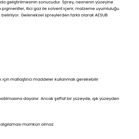
a da geliştirilmesinin sonucudur. Sprey, nesnenin yüzeyine
pigmentler, itici gaz ile solvent içerir, malzeme uyumluluğu
 belirliyor. Geleneksel spreylerden farklı olarak AESUB
k için matlaştırıcı maddeler kullanmak gerekebilir:
nsıtılmasına dayanır. Ancak şeffaf bir yüzeyde, ışık yüzeyden
eyi algılaması mümkün olmaz.