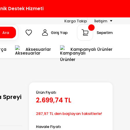
knik Destek Hizmeti
Kargo Takip
İletişim
Ara
Giriş Yap
Sepetim
rça
Aksesuarlar
Kampanyalı Ürünler
Ürün Fiyatı
 Spreyi
2.699,74 TL
287,97 TL den başlayan taksitlerle!
Havale Fiyatı