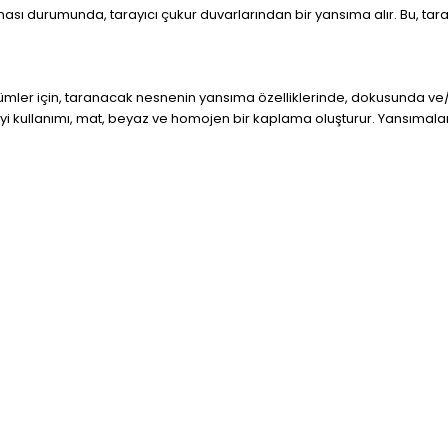
ası durumunda, tarayıcı çukur duvarlarından bir yansıma alır. Bu, ta
çümler için, taranacak nesnenin yansıma özelliklerinde, dokusunda ve/v
eyi kullanımı, mat, beyaz ve homojen bir kaplama oluşturur. Yansımala