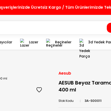
lışverişlerinizde Ücretsiz Kargo / Tüm Ürünlerimizde Te
yıcılar
Lazer
Reçineler
3d Yedek Pa
Aesub
AESUB Beyaz Tarama
400 ml
3A-S00011
Stok Kodu