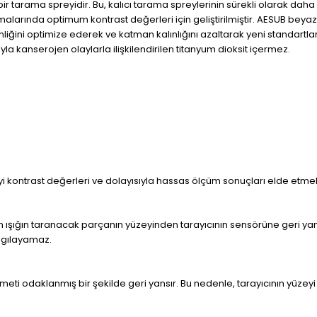
bir tarama spreyidir. Bu, kalıcı tarama spreylerinin sürekli olarak dah
arında optimum kontrast değerleri için geliştirilmiştir. AESUB beyazı 
iğini optimize ederek ve katman kalınlığını azaltarak yeni standartlar
a kanserojen olaylarla ilişkilendirilen titanyum dioksit içermez.
iyi kontrast değerleri ve dolayısıyla hassas ölçüm sonuçları elde etme
lan ışığın taranacak parçanın yüzeyinden tarayıcının sensörüne geri ya
algılayamaz.
 demeti odaklanmış bir şekilde geri yansır. Bu nedenle, tarayıcının yüz