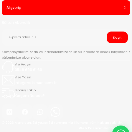
Alışveriş
Bülten Abonelik
Kayıt
Kampanyalarımızdan ve indirimlerimizden ilk siz haberdar olmak istiyorsanız
bültenimize abone olun.
Bizi Arayın
0549 696 61 66
Bize Yazın
info@matersan.com.tr
Sipariş Takip
Kargom Nerede?
© 2026 Matersan: 3d yazıcı 3d tarayıcı Pla filament Tüm hakları saklıdır.
Web Tasarım
Kentmedia Seo