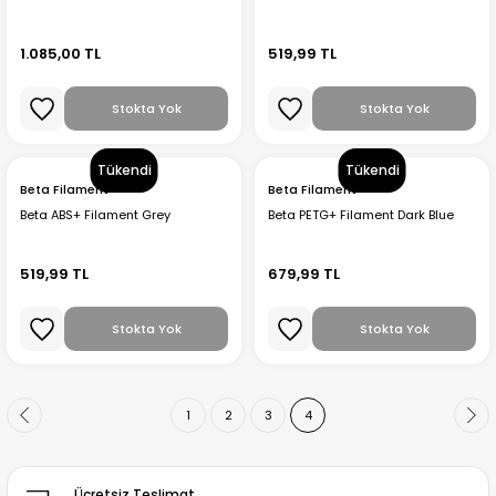
1.085,00 TL
519,99 TL
Stokta Yok
Stokta Yok
Tükendi
Tükendi
Beta Filament
Beta Filament
Beta ABS+ Filament Grey
Beta PETG+ Filament Dark Blue
519,99 TL
679,99 TL
Stokta Yok
Stokta Yok
1
2
3
4
Ücretsiz Teslimat